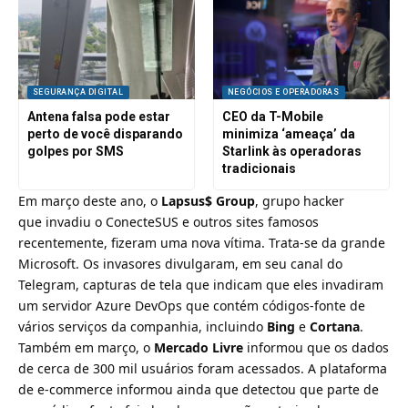
SEGURANÇA DIGITAL
NEGÓCIOS E OPERADORAS
Antena falsa pode estar
CEO da T-Mobile
perto de você disparando
minimiza ‘ameaça’ da
golpes por SMS
Starlink às operadoras
tradicionais
Em março deste ano, o
Lapsus$ Group
, grupo hacker
que
invadiu o ConecteSUS
e outros sites famosos
recentemente, fizeram uma nova vítima.
Trata-se da grande
Microsoft
. Os invasores divulgaram, em seu canal do
Telegram, capturas de tela que indicam que eles invadiram
um servidor Azure DevOps que contém códigos-fonte de
vários serviços da companhia, incluindo
Bing
e
Cortana
.
Também em março, o
Mercado Livre
informou que os dados
de cerca de 300 mil usuários foram acessados.
A plataforma
de e-commerce informou ainda que detectou que parte de