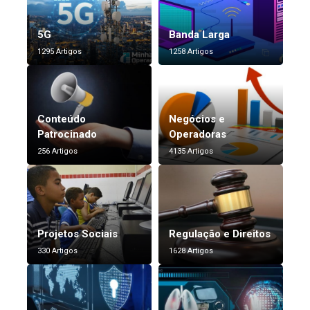
5G
Banda Larga
1295 Artigos
1258 Artigos
Conteúdo
Negócios e
Patrocinado
Operadoras
256 Artigos
4135 Artigos
Projetos Sociais
Regulação e Direitos
330 Artigos
1628 Artigos