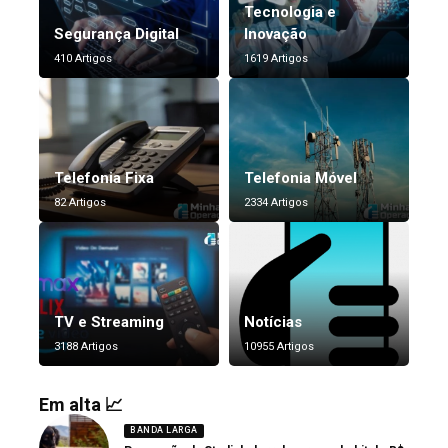
Tecnologia e
Segurança Digital
Inovação
410 Artigos
1619 Artigos
Telefonia Fixa
Telefonia Móvel
82 Artigos
2334 Artigos
TV e Streaming
Notícias
3188 Artigos
10955 Artigos
Em alta 📈
BANDA LARGA