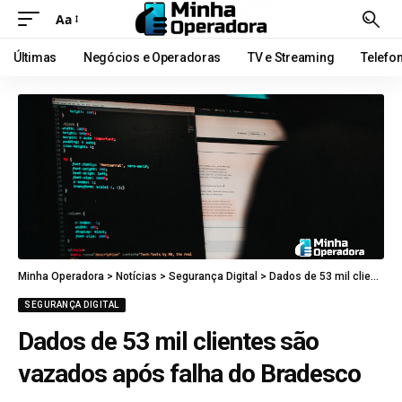
Aa
Últimas
Negócios e Operadoras
TV e Streaming
Telefo
Minha Operadora
>
Notícias
>
Segurança Digital
>
Dados de 53 mil clientes são vazados após falha do Bradesco
SEGURANÇA DIGITAL
Dados de 53 mil clientes são
vazados após falha do Bradesco