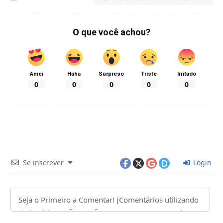
O que você achou?
Amei
Haha
Surpreso
Triste
Irritado
0
0
0
0
0
Se inscrever
Login