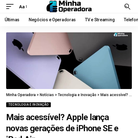
Aa
Últimas
Negócios e Operadoras
TV e Streaming
Telefo
Minha Operadora
>
Notícias
>
Tecnologia e Inovação
>
Mais acessível? Apple lança novas gerações de iPhone SE e iPad Air
TECNOLOGIA E INOVAÇÃO
Mais acessível? Apple lança
novas gerações de iPhone SE e