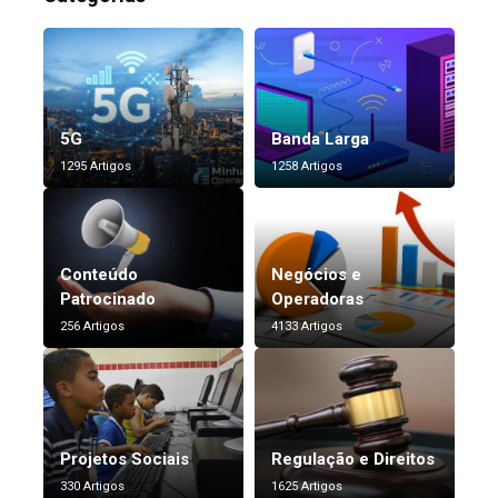
5G
Banda Larga
1295 Artigos
1258 Artigos
Conteúdo
Negócios e
Patrocinado
Operadoras
256 Artigos
4133 Artigos
Projetos Sociais
Regulação e Direitos
330 Artigos
1625 Artigos