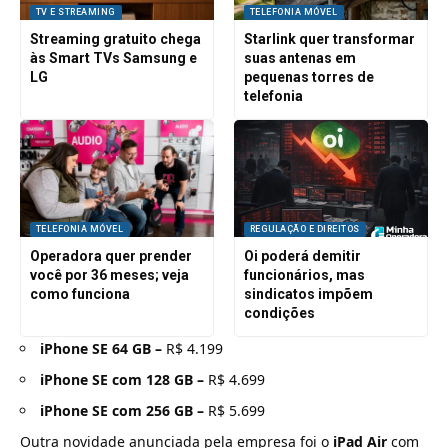
TV E STREAMING
TELEFONIA MÓVEL
Streaming gratuito chega
Starlink quer transformar
às Smart TVs Samsung e
suas antenas em
LG
pequenas torres de
telefonia
TELEFONIA MÓVEL
REGULAÇÃO E DIREITOS
Operadora quer prender
Oi poderá demitir
você por 36 meses; veja
funcionários, mas
como funciona
sindicatos impõem
condições
iPhone SE 64 GB –
R$ 4.199
iPhone SE com 128 GB –
R$ 4.699
iPhone SE com 256 GB –
R$ 5.699
Outra novidade anunciada pela empresa foi o
iPad Air
com