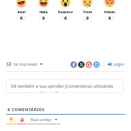
Amei
Haha
Surpreso
Triste
Irritado
0
0
0
0
0
Se inscrever
Login
6
COMENTÁRIOS
Mais antigo