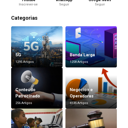
Inscrever-se
Seguir
Seguir
Categorias
5G
Banda Larga
1295 Artigos
1258 Artigos
Conteúdo
Negócios e
Patrocinado
Operadoras
256 Artigos
4135 Artigos