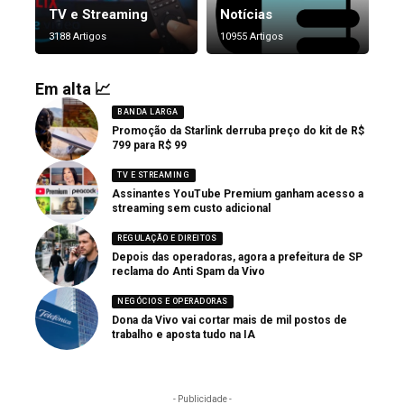
TV e Streaming
Notícias
3188 Artigos
10955 Artigos
Em alta 📈
BANDA LARGA
Promoção da Starlink derruba preço do kit de R$
799 para R$ 99
TV E STREAMING
Assinantes YouTube Premium ganham acesso a
streaming sem custo adicional
REGULAÇÃO E DIREITOS
Depois das operadoras, agora a prefeitura de SP
reclama do Anti Spam da Vivo
NEGÓCIOS E OPERADORAS
Dona da Vivo vai cortar mais de mil postos de
trabalho e aposta tudo na IA
- Publicidade -