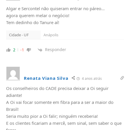
Algar e Sercontel não quiseram entrar no páreo…
agora querem melar o negócio!
Tem dedinho do Tanure aí!
Cidade - UF
Anápolis
Responder
2
-1
Renata Viana Silva
4 anos atrás
Os conselheiros do CADE precisa deixar a Oi seguir
adiante!
A Oi vai focar somente em fibra para a ser a maior do
Brasil!
Seria muito pior a Oi falir; ninguém receberia!
E os clientes ficariam a mercê, sem sinal, sem saber o que
fazer.