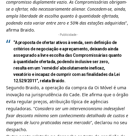
compromisso duplamente vazio. As Compromissárias obrigam-
se a ofertar, não necessariamente alienar. Concedem-se, ainda,
ampla liberdade de escolha quanto à quantidade ofertada,
podendo esta variar entre zero e 50% das estações adquiridas
”,
afirma Braido.
- Publicidade -
“A proposta de ofertar ativos à venda, sem definição de
critérios de negociação e apreçamento, deixando ainda
assegurado a livre escolha das Compromissárias quanto
à quantidade ofertada, podendo inclusive ser zero,
resulta em um ‘remédio’ absolutamente ineficaz,
vexatório e incapaz de cumprir com as finalidades da Lei
12.529/2011”, relata Braido.
Segundo Braido, a operação da compra da
Oi Móvel
é uma
inovação na jurisprudência do Cade. Ele afirma que o órgão
evita regular preços, atribuição típica de agências
reguladoras. “
Considero ser um intervencionismo indesejável
fixar desconto mínimo sem conhecimento detalhado de custos e
margens de lucro praticadas nesse mercado
”, declarou no seu
despacho.