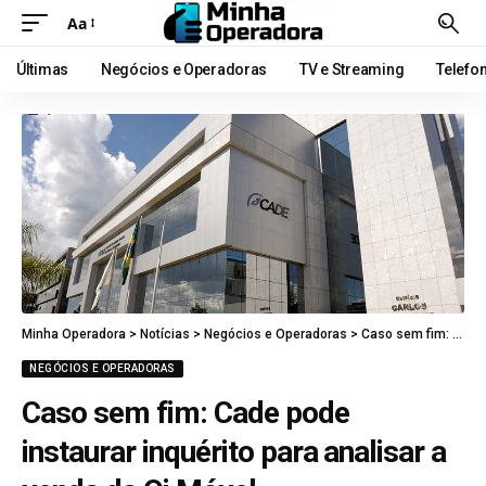
Aa
Últimas
Negócios e Operadoras
TV e Streaming
Telefo
Minha Operadora
>
Notícias
>
Negócios e Operadoras
>
Caso sem fim: Cade pode instaurar inquérito para analisar a venda da Oi Móvel
NEGÓCIOS E OPERADORAS
Caso sem fim: Cade pode
instaurar inquérito para analisar a