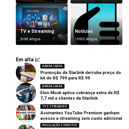
TV e Streaming
Notícias
3188 Artigos
10955 Artigos
Em alta 📈
BANDA LARGA
Promoção da Starlink derruba preço do
kit de R$ 799 para R$ 99
BANDA LARGA
Elon Musk aplica cobrança extra de R$
7,7 mil a clientes da Starlink
TV E STREAMING
Assinantes YouTube Premium ganham
acesso a streaming sem custo adicional
REGULAÇÃO E DIREITOS