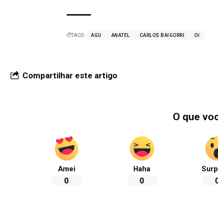
TAGS:
AGU
ANATEL
CARLOS BAIGORRI
OI
Compartilhar este artigo
O que vo
Amei
Haha
Surp
0
0