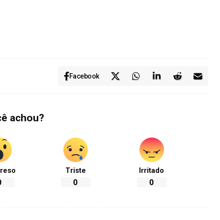
Facebook
cê achou?
reso
Triste
Irritado
0
0
0