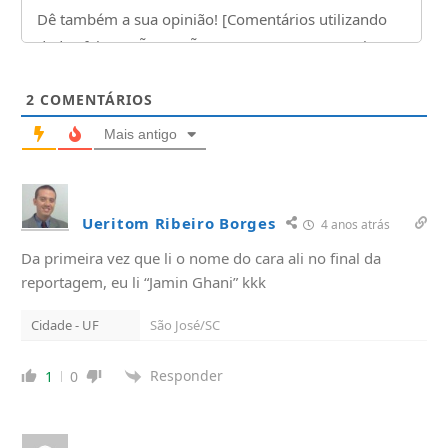
2
COMENTÁRIOS
Mais antigo
Ueritom Ribeiro Borges
4 anos atrás
Da primeira vez que li o nome do cara ali no final da
reportagem, eu li “Jamin Ghani” kkk
Cidade - UF
São José/SC
Responder
1
0