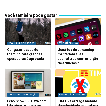
Você também pode gostar
REGULAÇÃO E DIREITOS
TV E STREAMING
Obrigatoriedade do
Usuários de streaming
roaming para grandes
manteriam suas
operadoras é aprovada
assinaturas com exibição
de anúncios?
TECNOLOGIA E INOVAÇÃO
REGULAÇÃO E DIREITOS
Echo Show 15: Alexa com
TIM Live entrega metade
tela gigante chega ao
da velocidade contratada