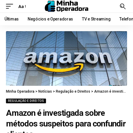
Aa
Últimas
Negócios e Operadoras
TV e Streaming
Telefo
Minha Operadora
>
Notícias
>
Regulação e Direitos
>
Amazon é investigada sobre métodos suspeitos para confundir clientes
REGULAÇÃO E DIREITOS
Amazon é investigada sobre
métodos suspeitos para confundir