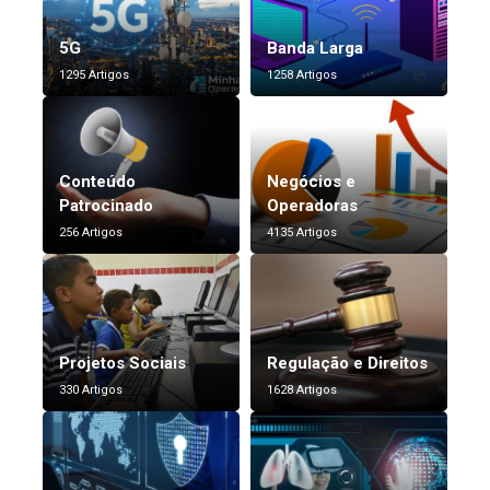
5G
Banda Larga
1295 Artigos
1258 Artigos
Conteúdo
Negócios e
Patrocinado
Operadoras
256 Artigos
4135 Artigos
Projetos Sociais
Regulação e Direitos
330 Artigos
1628 Artigos