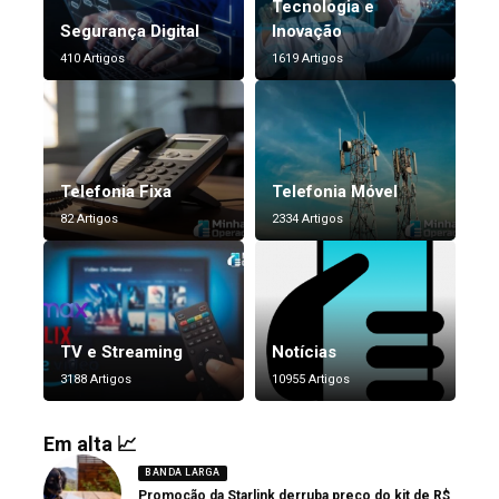
Tecnologia e
Segurança Digital
Inovação
410 Artigos
1619 Artigos
Telefonia Fixa
Telefonia Móvel
82 Artigos
2334 Artigos
TV e Streaming
Notícias
3188 Artigos
10955 Artigos
Em alta 📈
BANDA LARGA
Promoção da Starlink derruba preço do kit de R$