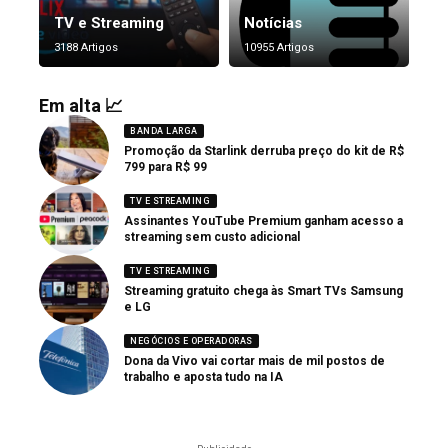
TV e Streaming
Notícias
3188 Artigos
10955 Artigos
Em alta 📈
BANDA LARGA
Promoção da Starlink derruba preço do kit de R$
799 para R$ 99
TV E STREAMING
Assinantes YouTube Premium ganham acesso a
streaming sem custo adicional
TV E STREAMING
Streaming gratuito chega às Smart TVs Samsung
e LG
NEGÓCIOS E OPERADORAS
Dona da Vivo vai cortar mais de mil postos de
trabalho e aposta tudo na IA