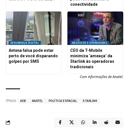
conectividade
SEGURANÇA DIGITAL
NEGÓCIOS E OPERADORAS
Antena falsa pode estar
CEO da T-Mobile
perto de você disparando
minimiza ‘ameaça’ da
golpes por SMS
Starlink às operadoras
tradicionais
Com informações de Anatel.
TAGS:
AEB
ANATEL
POLÍTICA ESPACIAL
STARLINK