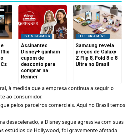
TV E STREAMING
TELEFONIA MÓVEL
me
Assinantes
Samsung revela
flix
Disney+ ganham
preços de Galaxy
ão
cupom de
Z Flip 8, Fold 8 e 8
PCs
desconto para
Ultra no Brasil
comprar na
Renner
al, à medida que a empresa continua a seguir o
te ao consumidor.
gue pelos parceiros comerciais. Aqui no Brasil temos
a desacelerado, a Disney segue agressiva com suas
os estúdios de Hollywood, foi gravemente afetada