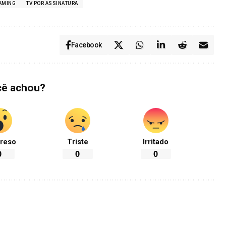
AMING
TV POR ASSINATURA
Facebook
cê achou?
reso
Triste
Irritado
0
0
0