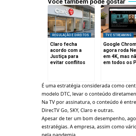
Você também pode gostar
REGULAÇÃO E DIREITOS
TV E STREAMING
Claro fecha
Google Chro
acordo com a
agora roda Net
Justiça para
em 4K, mas n
evitar conflitos
em todos os 
É uma estratégia considerada como centr
modelo DTC, levar o conteúdo diretamen
Na TV por assinatura, o conteúdo é entre
DirecTV Go
,
SKY
,
Claro
e outras.
Apesar de ter um bom desempenho, agor
estratégias. A empresa, assim como vári
pela pandemia.