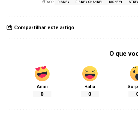
TAGS:
DISNEY
DISNEY CHANNEL
DISNEY+
STRE
Compartilhar este artigo
O que vo
Amei
Haha
Surp
0
0