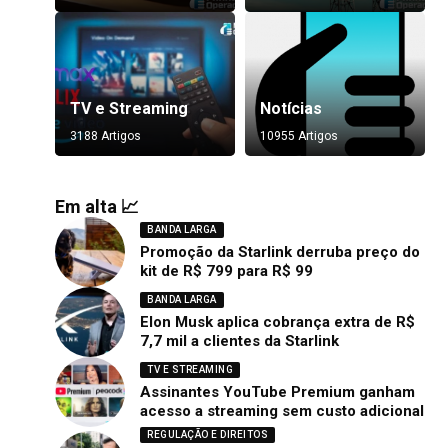
TV e Streaming
Notícias
3188 Artigos
10955 Artigos
Em alta 📈
BANDA LARGA
Promoção da Starlink derruba preço do
kit de R$ 799 para R$ 99
BANDA LARGA
Elon Musk aplica cobrança extra de R$
7,7 mil a clientes da Starlink
TV E STREAMING
Assinantes YouTube Premium ganham
acesso a streaming sem custo adicional
REGULAÇÃO E DIREITOS