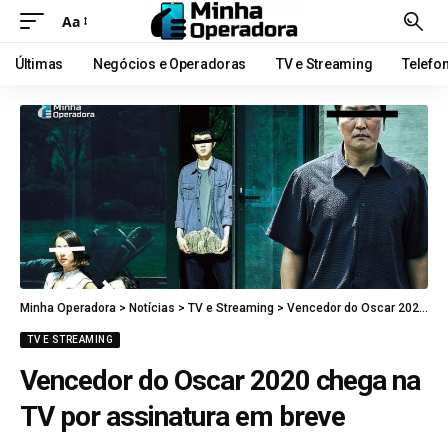
Aa
Últimas
Negócios e Operadoras
TV e Streaming
Telefo
Minha Operadora
>
Notícias
>
TV e Streaming
>
Vencedor do Oscar 2020 chega na TV por assinatura em breve
TV E STREAMING
Vencedor do Oscar 2020 chega na
TV por assinatura em breve