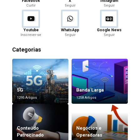
Facebook
X
Instagram
Curtir
Seguir
Seguir
Youtube
WhatsApp
Google News
Inscrever-se
Seguir
Seguir
Categorias
5G
Banda Larga
1295 Artigos
1258 Artigos
Conteúdo
Negócios e
Patrocinado
Operadoras