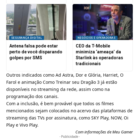
SEGURANÇA DIGITAL
NEGÓCIOS E OPERADORAS
Antena falsa pode estar
CEO da T-Mobile
perto de você disparando
minimiza ‘ameaça’ da
golpes por SMS
Starlink às operadoras
tradicionais
Outros indicados como Ad Astra, Dor e Glória, Harriet, O
Farol e animação Como Treinar seu Dragão 3 já estão
disponíveis no
streaming
da rede, assim como na
programação dos canais.
Com a inclusão, é bem provável que todos os filmes
mencionados sejam colocados no acervo das plataformas de
streaming das
TVs por assinatura
, como
SKY Play
,
NOW
,
Oi
Play
e
Vivo Play
.
Com informações de Meu Gamer
- Publicidade -