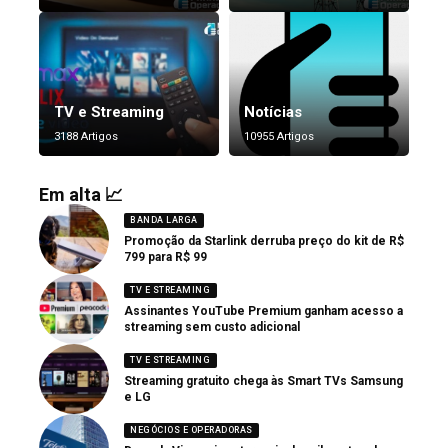
TV e Streaming
Notícias
3188 Artigos
10955 Artigos
Em alta 📈
BANDA LARGA
Promoção da Starlink derruba preço do kit de R$
799 para R$ 99
TV E STREAMING
Assinantes YouTube Premium ganham acesso a
streaming sem custo adicional
TV E STREAMING
Streaming gratuito chega às Smart TVs Samsung
e LG
NEGÓCIOS E OPERADORAS