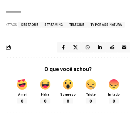
TAGS:
DESTAQUE
STREAMING
TELECINE
TV POR ASSINATURA
O que você achou?
Amei
Haha
Surpreso
Triste
Irritado
0
0
0
0
0