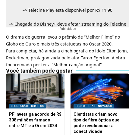
–>
Telecine Play está disponível por R$ 11,90
–>
Chegada do Disney+ deve afetar streaming do Telecine
- Publicidade -
O drama de guerra levou o prêmio de “Melhor Filme” no
Globo de Ouro e mais três estatuetas no Oscar 2020.
Para completar, há ainda a cinebiografia do ídolo Elton John,
Rocketman, protagonizada pelo ator Taron Egerton. A obra
foi premiada por ter a “Melhor canção original”.
Você também pode gostar
REGULAÇÃO E DIREITOS
TECNOLOGIA E INOVAÇÃO
PF investiga acordo de R$
Cientistas criam novo
308 milhões firmado
tipo de fibra óptica que
entre MT e a Oi em 2024
pode revolucionar a
conectividade