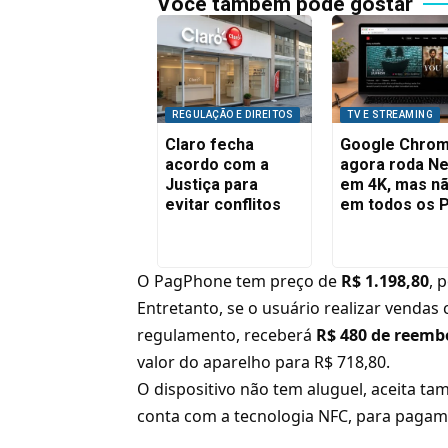
Você também pode gostar
REGULAÇÃO E DIREITOS
TV E STREAMING
Claro fecha
Google Chro
acordo com a
agora roda Net
Justiça para
em 4K, mas n
evitar conflitos
em todos os 
O PagPhone tem preço de
R$ 1.198,80
, 
Entretanto, se o usuário realizar vendas
regulamento, receberá
R$ 480 de reemb
valor do aparelho para R$ 718,80.
O dispositivo não tem aluguel, aceita ta
conta com a tecnologia NFC, para paga