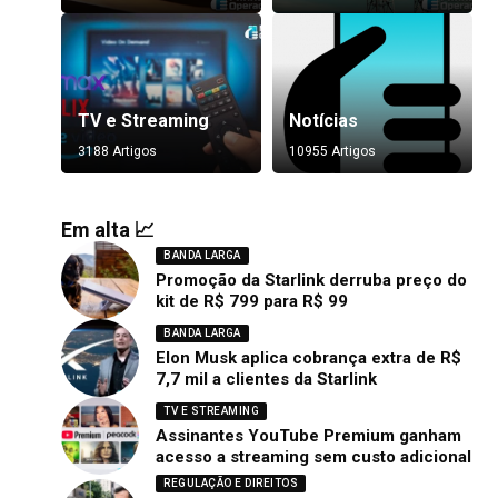
TV e Streaming
Notícias
3188 Artigos
10955 Artigos
Em alta 📈
BANDA LARGA
Promoção da Starlink derruba preço do
kit de R$ 799 para R$ 99
BANDA LARGA
Elon Musk aplica cobrança extra de R$
7,7 mil a clientes da Starlink
TV E STREAMING
Assinantes YouTube Premium ganham
acesso a streaming sem custo adicional
REGULAÇÃO E DIREITOS