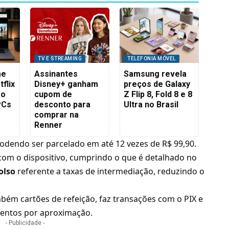
TV E STREAMING
TELEFONIA MÓVEL
me
Assinantes
Samsung revela
flix
Disney+ ganham
preços de Galaxy
ão
cupom de
Z Flip 8, Fold 8 e 8
PCs
desconto para
Ultra no Brasil
comprar na
Renner
podendo ser parcelado em até 12 vezes de R$ 99,90.
 com o dispositivo, cumprindo o que é detalhado no
olso
referente a taxas de intermediação, reduzindo o
mbém cartões de refeição, faz transações com o PIX e
mentos por aproximação.
- Publicidade -