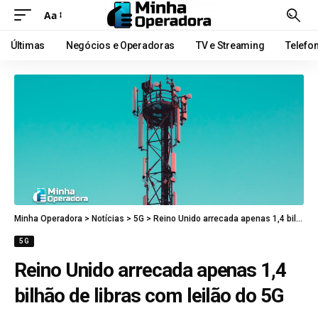
Aa
Últimas
Negócios e Operadoras
TV e Streaming
Telefo
Minha Operadora
>
Notícias
>
5G
>
Reino Unido arrecada apenas 1,4 bilhão de libras com leilão do 5G
5G
Reino Unido arrecada apenas 1,4
bilhão de libras com leilão do 5G