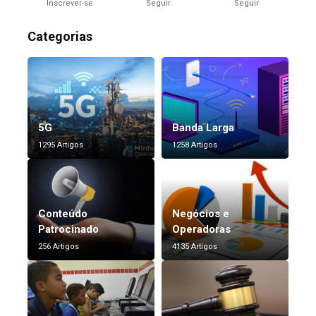
Inscrever-se
Seguir
Seguir
Categorias
5G
Banda Larga
1295 Artigos
1258 Artigos
Conteúdo
Negócios e
Patrocinado
Operadoras
256 Artigos
4135 Artigos