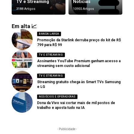
TV e Streaming
Notícias
3188 Artigos
10955 Artigos
Em alta 📈
BANDA LARGA
Promoção da Starlink derruba preço do kit de R$
799 para R$ 99
TV E STREAMING
Assinantes YouTube Premium ganham acesso a
streaming sem custo adicional
TV E STREAMING
Streaming gratuito chega às Smart TVs Samsung
e LG
NEGÓCIOS E OPERADORAS
Dona da Vivo vai cortar mais de mil postos de
trabalho e aposta tudo na IA
- Publicidade -