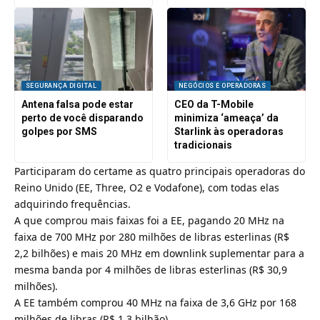
SEGURANÇA DIGITAL
NEGÓCIOS E OPERADORAS
Antena falsa pode estar
CEO da T-Mobile
perto de você disparando
minimiza ‘ameaça’ da
golpes por SMS
Starlink às operadoras
tradicionais
Participaram do certame as quatro principais operadoras do
Reino Unido (EE, Three, O2 e Vodafone), com todas elas
adquirindo frequências.
A que comprou mais faixas foi a EE, pagando 20 MHz na
faixa de 700 MHz por 280 milhões de libras esterlinas (R$
2,2 bilhões) e mais 20 MHz em downlink suplementar para a
mesma banda por 4 milhões de libras esterlinas (R$ 30,9
milhões).
A EE também comprou 40 MHz na faixa de 3,6 GHz por 168
milhões de libras (R$ 1,3 bilhão).