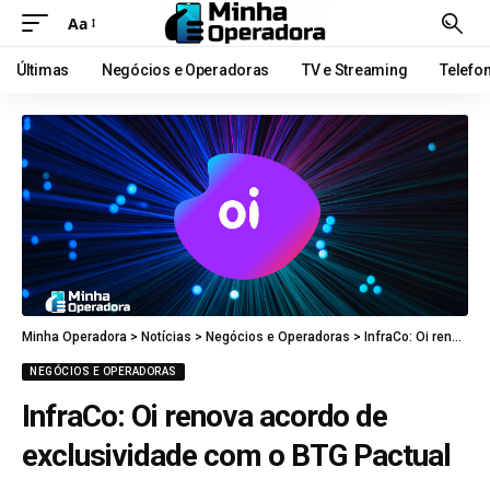
Aa
Últimas
Negócios e Operadoras
TV e Streaming
Telefo
Minha Operadora
>
Notícias
>
Negócios e Operadoras
>
InfraCo: Oi renova acordo de exclusividade com o BTG Pactual
NEGÓCIOS E OPERADORAS
InfraCo: Oi renova acordo de
exclusividade com o BTG Pactual