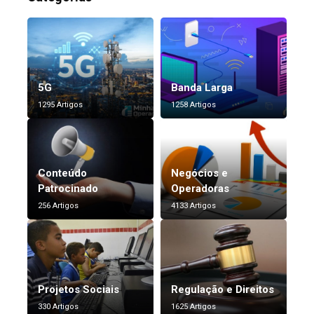
5G
Banda Larga
1295 Artigos
1258 Artigos
Conteúdo
Negócios e
Patrocinado
Operadoras
256 Artigos
4133 Artigos
Projetos Sociais
Regulação e Direitos
330 Artigos
1625 Artigos