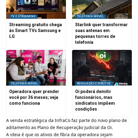
TV E STREAMING
TELEFONIA MÓVEL
Streaming gratuito chega
Starlink quer transformar
às Smart TVs Samsung e
suas antenas em
LG
pequenas torres de
telefonia
TELEFONIA MÓVEL
REGULAÇÃO E DIREITOS
Operadora quer prender
Oi poderá demitir
você por 36 meses; veja
funcionários, mas
como funciona
sindicatos impõem
condições
A venda estratégica da InfraCo faz parte do novo plano de
aditamento ao Plano de Recuperação Judicial da Oi.
A ideia é que os ativos de fibra da operadora sejam