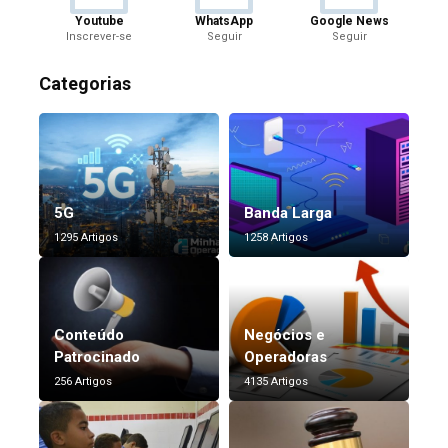
Youtube
WhatsApp
Google News
Inscrever-se
Seguir
Seguir
Categorias
5G
Banda Larga
1295 Artigos
1258 Artigos
Conteúdo
Negócios e
Patrocinado
Operadoras
256 Artigos
4135 Artigos