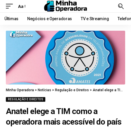
Aa
Últimas
Negócios e Operadoras
TV e Streaming
Telefo
Minha Operadora
>
Notícias
>
Regulação e Direitos
>
Anatel elege a TIM como a operadora mais acessível do país
REGULAÇÃO E DIREITOS
Anatel elege a TIM como a
operadora mais acessível do país