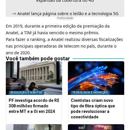
expansão da cobertura do 4G
–>
Anatel lança página sobre o leilão e a tecnologia 5G
- Publicidade -
Em 2019, durante a primeira edição da premiação da
Anatel, a
TIM
já havia vencido o mesmo prêmio.
Para fazer o ranking, a Anatel realizou diversas fiscalizações
nas principais operadoras de telecom no país, durante o
ano de 2020.
Você também pode gostar
REGULAÇÃO E DIREITOS
TECNOLOGIA E INOVAÇÃO
PF investiga acordo de R$
Cientistas criam novo
308 milhões firmado
tipo de fibra óptica que
entre MT e a Oi em 2024
pode revolucionar a
conectividade