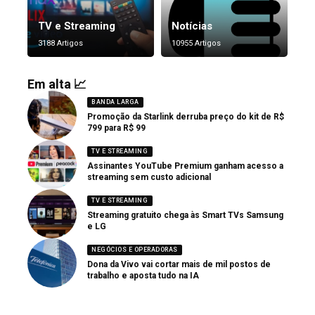
TV e Streaming
Notícias
3188 Artigos
10955 Artigos
Em alta 📈
BANDA LARGA
Promoção da Starlink derruba preço do kit de R$
799 para R$ 99
TV E STREAMING
Assinantes YouTube Premium ganham acesso a
streaming sem custo adicional
TV E STREAMING
Streaming gratuito chega às Smart TVs Samsung
e LG
NEGÓCIOS E OPERADORAS
Dona da Vivo vai cortar mais de mil postos de
trabalho e aposta tudo na IA