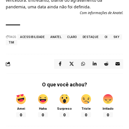
vencedora. Entretanto, diante do agravamento da
pandemia, uma data ainda não foi definida.
Com informações de Anatel.
TAGS:
ACESSIBILIDADE
ANATEL
CLARO
DESTAQUE
OI
SKY
TIM
O que você achou?
Amei
Haha
Surpreso
Triste
Irritado
0
0
0
0
0