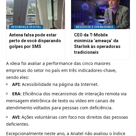
SEGURANÇA DIGITAL
NEGÓCIOS E OPERADORAS
Antena falsa pode estar
CEO da T-Mobile
perto de você disparando
minimiza ‘ameaça’ da
golpes por SMS
Starlink às operadoras
tradicionais
A ideia foi avaliar a performance das cinco maiores
empresas do setor no país em três indicadores-chave,
sendo eles:
API:
Acessibilidade na página da Internet.
ERA:
Eficiência dos mecanismos de interação remota via
mensagem eletrônica de texto ou vídeo em canais de
atendimento voltados para pessoas com deficiência.
AVI:
Ações voluntárias com foco nos direitos das pessoas
deficientes.
Excepcionalmente neste ano, a
Anatel
não avaliou o índice