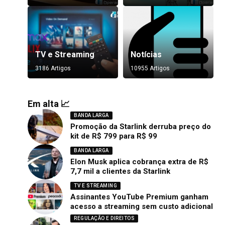
TV e Streaming
Notícias
3186 Artigos
10955 Artigos
Em alta 📈
BANDA LARGA
Promoção da Starlink derruba preço do
kit de R$ 799 para R$ 99
BANDA LARGA
Elon Musk aplica cobrança extra de R$
7,7 mil a clientes da Starlink
TV E STREAMING
Assinantes YouTube Premium ganham
acesso a streaming sem custo adicional
REGULAÇÃO E DIREITOS