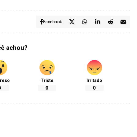
Facebook
cê achou?
reso
Triste
Irritado
0
0
0