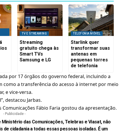
TV E STREAMING
TELEFONIA MÓVEL
á
Streaming
Starlink quer
rios
gratuito chega às
transformar suas
Smart TVs
antenas em
Samsung e LG
pequenas torres
de telefonia
tada por 17 órgãos do governo federal, incluindo a
m como a transferência do acesso à internet por meio
, e vice-versa.
”, destacou Jarbas.
as Comunicações Fábio Faria gostou da apresentação.
- Publicidade -
 Ministério das Comunicações, Telebras e Viasat, não
is de cidadania a todas essas pessoas isoladas. É um