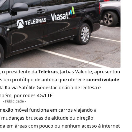
o, o presidente da
Telebras
, Jarbas Valente, apresentou
s um protótipo de antena que oferece
conectividade
a Ka via Satélite Geoestacionário de Defesa e
mbém, por redes 4G/LTE.
- Publicidade -
nexão móvel
funciona em carros viajando a
mudanças bruscas de altitude ou direção.
izada em áreas com pouco ou nenhum acesso à internet