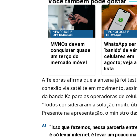
Você também pode gostar
NEGÓCIOS E
TECNOLOGIA E
OPERADORAS
INOVAÇÃO
MVNOs devem
WhatsApp ser
conquistar quase
‘banido’ de vá
um terço do
celulares em
mercado móvel
agosto; veja a
lista
A
Telebras
afirma que a antena já foi tes
conexão via satélite em movimento, assi
da banda Ka para as operadoras de celular
“Todos consideraram a solução muito útil
Presente na apresentação, o ministro d
“Isso que fazemos, nessa parceria entre
é só levar internet, é levar um pouco ma