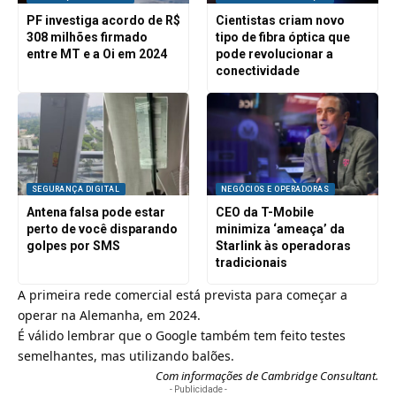
PF investiga acordo de R$
Cientistas criam novo
308 milhões firmado
tipo de fibra óptica que
entre MT e a Oi em 2024
pode revolucionar a
conectividade
SEGURANÇA DIGITAL
NEGÓCIOS E OPERADORAS
Antena falsa pode estar
CEO da T-Mobile
perto de você disparando
minimiza ‘ameaça’ da
golpes por SMS
Starlink às operadoras
tradicionais
A primeira rede comercial está prevista para começar a
operar na Alemanha, em 2024.
É válido lembrar que o
Google também tem feito testes
semelhantes, mas utilizando balões
.
Com informações de Cambridge Consultant.
- Publicidade -