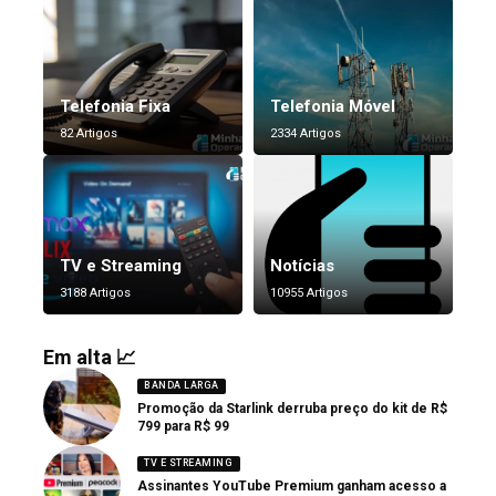
Telefonia Fixa
Telefonia Móvel
82 Artigos
2334 Artigos
TV e Streaming
Notícias
3188 Artigos
10955 Artigos
Em alta 📈
BANDA LARGA
Promoção da Starlink derruba preço do kit de R$
799 para R$ 99
TV E STREAMING
Assinantes YouTube Premium ganham acesso a