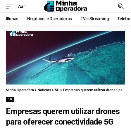
Aa
Últimas
Negócios e Operadoras
TV e Streaming
Telefo
Minha Operadora
>
Notícias
>
5G
>
Empresas querem utilizar drones para oferecer conectividade 5G
5G
Empresas querem utilizar drones
para oferecer conectividade 5G