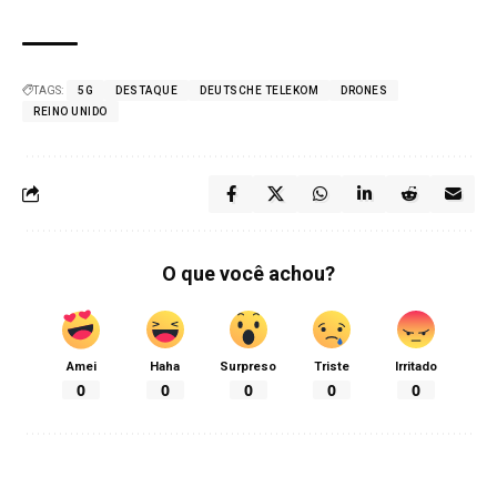
TAGS:
5G
DESTAQUE
DEUTSCHE TELEKOM
DRONES
REINO UNIDO
O que você achou?
Amei
Haha
Surpreso
Triste
Irritado
0
0
0
0
0