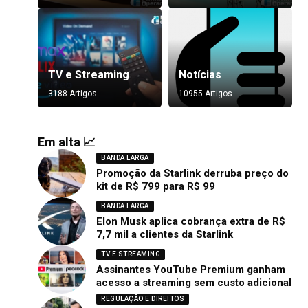
TV e Streaming
Notícias
3188 Artigos
10955 Artigos
Em alta 📈
BANDA LARGA
Promoção da Starlink derruba preço do
kit de R$ 799 para R$ 99
BANDA LARGA
Elon Musk aplica cobrança extra de R$
7,7 mil a clientes da Starlink
TV E STREAMING
Assinantes YouTube Premium ganham
acesso a streaming sem custo adicional
REGULAÇÃO E DIREITOS