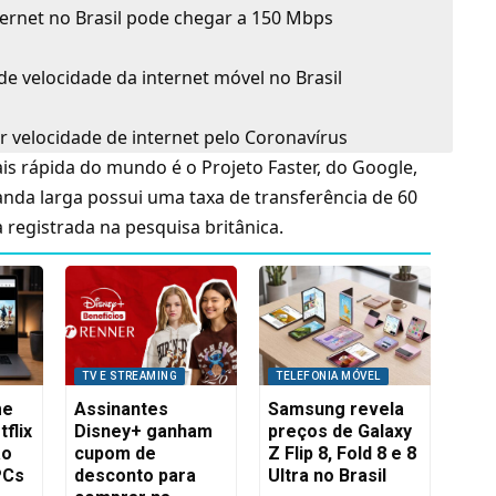
ternet no Brasil pode chegar a 150 Mbps
e velocidade da internet móvel no Brasil
velocidade de internet pelo Coronavírus
ais rápida do mundo é o Projeto Faster, do
Google
,
anda larga possui uma taxa de transferência de 60
 registrada na pesquisa britânica.
TV E STREAMING
TELEFONIA MÓVEL
me
Assinantes
Samsung revela
flix
Disney+ ganham
preços de Galaxy
ão
cupom de
Z Flip 8, Fold 8 e 8
PCs
desconto para
Ultra no Brasil