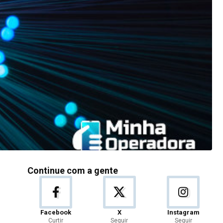
Continue com a gente
Facebook
X
Instagram
Curtir
Seguir
Seguir