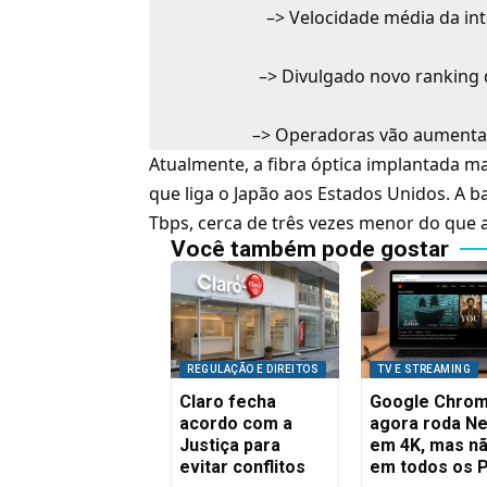
–>
Velocidade média da in
–>
Divulgado novo ranking d
–>
Operadoras vão aumentar 
Atualmente, a fibra óptica implantada m
que liga o Japão aos Estados Unidos. A b
Tbps, cerca de três vezes menor do que a
Você também pode gostar
REGULAÇÃO E DIREITOS
TV E STREAMING
Claro fecha
Google Chro
acordo com a
agora roda Net
Justiça para
em 4K, mas n
evitar conflitos
em todos os 