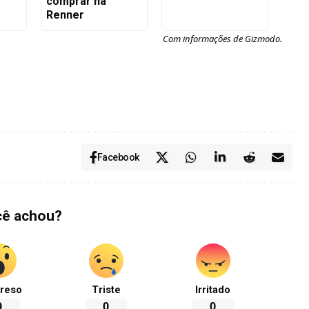
comprar na
Renner
Com informações de
Gizmodo
.
Facebook
cê achou?
reso
Triste
Irritado
0
0
0