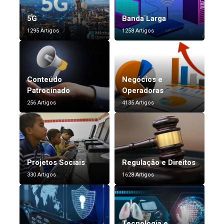
5G
Banda Larga
1295 Artigos
1258 Artigos
Conteúdo
Negócios e
Patrocinado
Operadoras
256 Artigos
4135 Artigos
Projetos Sociais
Regulação e Direitos
330 Artigos
1628 Artigos
Tecnologia e