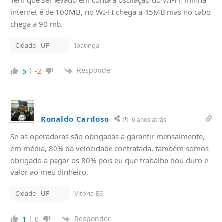
Tem que ser levado em conta a oscilação do WI-Fi, minha
internet é de 100MB, no WI-FI chega a 45MB mas no cabo
chega a 90 mb.
Cidade - UF
Ipatinga
Responder
5
-2
Ronaldo Cardoso
6 anos atrás
Se as operadoras são obrigadas a garantir mensalmente,
em média, 80% da velocidade contratada, também somos
obrigado a pagar os 80% pois eu que trabalho dou duro e
valor ao meu dinheiro.
Cidade - UF
Vitória-ES
Responder
1
0