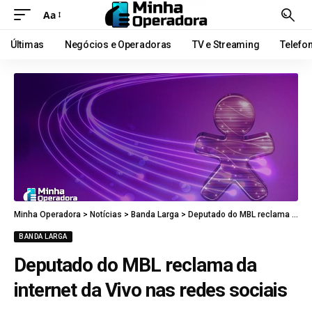
Aa
Últimas
Negócios e Operadoras
TV e Streaming
Telefo
Minha Operadora
>
Notícias
>
Banda Larga
>
Deputado do MBL reclama da internet da Vivo nas redes sociais
BANDA LARGA
Deputado do MBL reclama da
internet da Vivo nas redes sociais