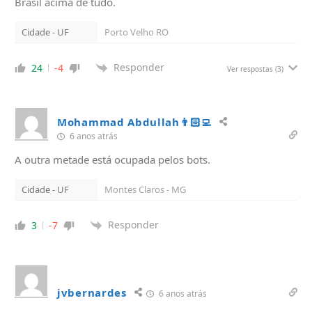
Brasil acima de tudo.
Cidade - UF
Porto Velho RO
Responder
24
-4
Ver respostas
(3)
Mohammad Abdullah👨🏻‍💻
6 anos atrás
A outra metade está ocupada pelos bots.
Cidade - UF
Montes Claros - MG
Responder
3
-7
jvbernardes
6 anos atrás