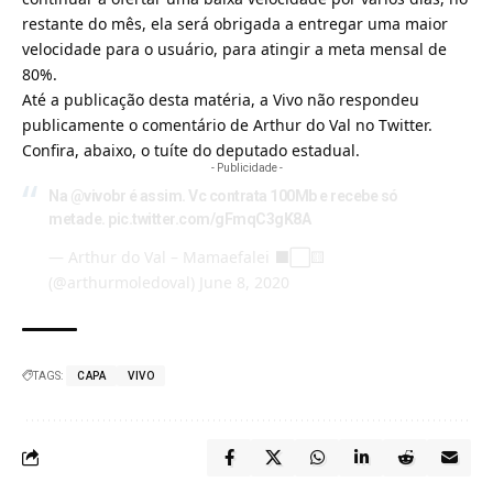
restante do mês, ela será obrigada a entregar uma maior
velocidade para o usuário, para atingir a meta mensal de
80%.
Até a publicação desta matéria, a Vivo não respondeu
publicamente o comentário de Arthur do Val no
Twitter
.
Confira, abaixo, o tuíte do deputado estadual.
- Publicidade -
Na
@vivobr
é assim. Vc contrata 100Mb e recebe só
metade.
pic.twitter.com/gFmqC3gK8A
— Arthur do Val – Mamaefalei ⬛️⬜️🟨
(@arthurmoledoval)
June 8, 2020
TAGS:
CAPA
VIVO