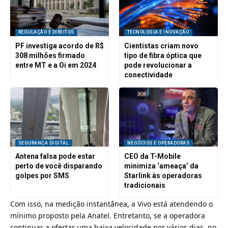
REGULAÇÃO E DIREITOS
TECNOLOGIA E INOVAÇÃO
PF investiga acordo de R$
Cientistas criam novo
308 milhões firmado
tipo de fibra óptica que
entre MT e a Oi em 2024
pode revolucionar a
conectividade
SEGURANÇA DIGITAL
NEGÓCIOS E OPERADORAS
Antena falsa pode estar
CEO da T-Mobile
perto de você disparando
minimiza ‘ameaça’ da
golpes por SMS
Starlink às operadoras
tradicionais
Com isso, na medição instantânea, a
Vivo
está atendendo o
mínimo proposto pela Anatel. Entretanto, se a operadora
continuar a ofertar uma baixa velocidade por vários dias, no