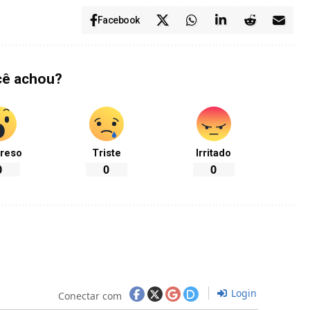
Facebook
cê achou?
reso
Triste
Irritado
0
0
0
Login
Conectar com