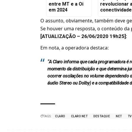
entre MT e a Oi
revolucionar 
em 2024
conectividade
O assunto, obviamente, também deve ge
Se houver uma resposta, o conteúdo da p
[ATUALIZAÇÃO – 26/06/2020 19h25]:
Em nota, a operadora destaca:
“A Claro informa que cada programadora é 
momento da distribuição e que determina ju
ocorrer oscilações no volume dependendo da
áudio Stereo ou Dolby) e a compatibilidade 
TAGS:
CLARO
CLARO NET
DESTAQUE
NET
TV