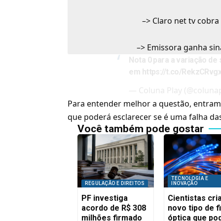
–>
Claro net tv cobra
–>
Emissora ganha sina
Nota 0 para a variação de 
em
https://t.co/RekzCRvg
— Coluna Play (@coluna
Para entender melhor a questão, entram
que poderá esclarecer se é uma falha d
Você também pode gostar
TECNOLOGIA E
REGULAÇÃO E DIREITOS
INOVAÇÃO
PF investiga
Cientistas cr
acordo de R$ 308
novo tipo de f
milhões firmado
óptica que po