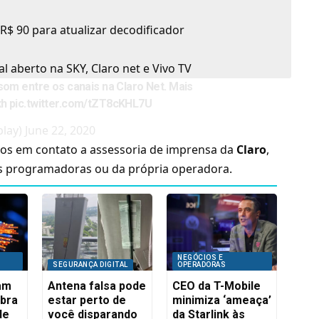
 R$ 90 para atualizar decodificador
l aberto na SKY, Claro net e Vivo TV
som entre os canais na Claro Net. Mais
xh
pic.twitter.com/tZT8cKHL7U
play)
June 22, 2020
os em contato a assessoria de imprensa da
Claro
,
as programadoras ou da própria operadora.
NEGÓCIOS E
SEGURANÇA DIGITAL
OPERADORAS
iam
Antena falsa pode
CEO da T-Mobile
ibra
estar perto de
minimiza ‘ameaça’
de
você disparando
da Starlink às