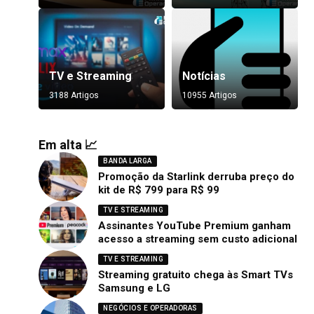
TV e Streaming
Notícias
3188 Artigos
10955 Artigos
Em alta 📈
BANDA LARGA
Promoção da Starlink derruba preço do
kit de R$ 799 para R$ 99
TV E STREAMING
Assinantes YouTube Premium ganham
acesso a streaming sem custo adicional
TV E STREAMING
Streaming gratuito chega às Smart TVs
Samsung e LG
NEGÓCIOS E OPERADORAS