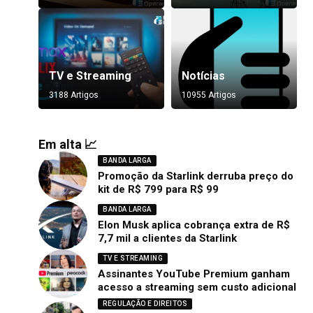
TV e Streaming
Notícias
3188 Artigos
10955 Artigos
Em alta 📈
BANDA LARGA
Promoção da Starlink derruba preço do
kit de R$ 799 para R$ 99
BANDA LARGA
Elon Musk aplica cobrança extra de R$
7,7 mil a clientes da Starlink
TV E STREAMING
Assinantes YouTube Premium ganham
acesso a streaming sem custo adicional
REGULAÇÃO E DIREITOS