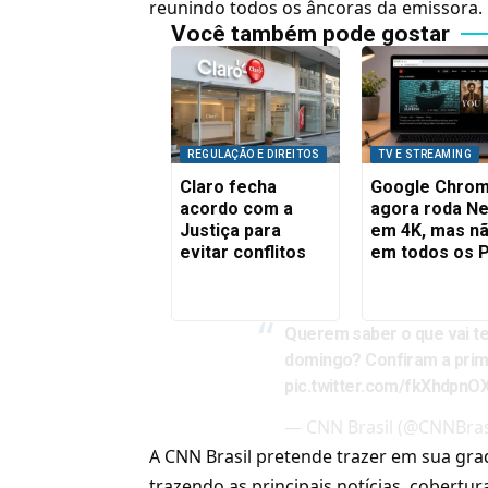
reunindo todos os âncoras da emissora.
Você também pode gostar
REGULAÇÃO E DIREITOS
TV E STREAMING
Claro fecha
Google Chro
acordo com a
agora roda Net
Justiça para
em 4K, mas n
evitar conflitos
em todos os 
Querem saber o que vai te
domingo? Confiram a pri
pic.twitter.com/fkXhdpnO
— CNN Brasil (@CNNBras
A CNN Brasil pretende trazer em sua gr
trazendo as principais notícias, cobertu