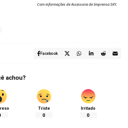
Com informações de Assessoria de Imprensa SKY.
Facebook
cê achou?
reso
Triste
Irritado
0
0
0