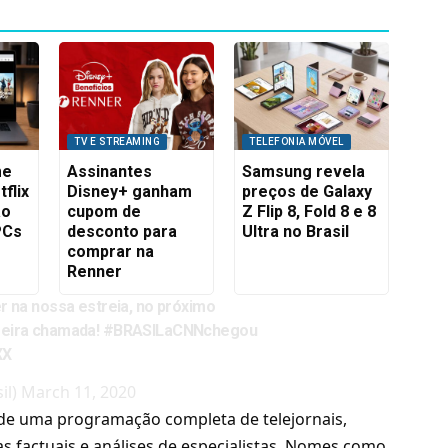
TV E STREAMING
TELEFONIA MÓVEL
me
Assinantes
Samsung revela
flix
Disney+ ganham
preços de Galaxy
ão
cupom de
Z Flip 8, Fold 8 e 8
PCs
desconto para
Ultra no Brasil
comprar na
Renner
r na nossa estreia, no próximo
meira chamada!
#BRASILaCNNchegou
XX
il)
March 11, 2020
ade uma programação completa de telejornais,
ras factuais e análises de especialistas. Nomes como