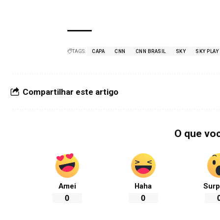
TAGS:
CAPA
CNN
CNN BRASIL
SKY
SKY PLAY
Compartilhar este artigo
O que vo
Amei
Haha
Surp
0
0