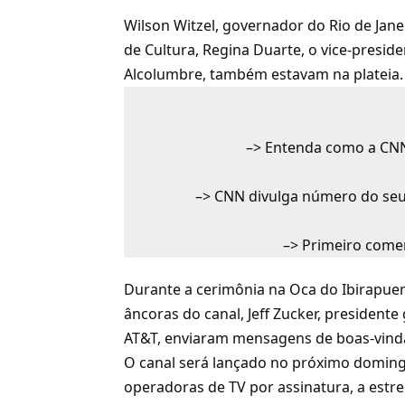
Wilson Witzel, governador do Rio de Jane
de Cultura, Regina Duarte, o vice-presid
Alcolumbre, também estavam na plateia.
–>
Entenda como a CNN 
–>
CNN divulga número do seu 
–>
Primeiro comerc
Durante a cerimônia na Oca do Ibirapue
âncoras do canal, Jeff Zucker, president
AT&T
, enviaram mensagens de boas-vinda
O canal será lançado no próximo domingo,
operadoras de
TV por assinatura
, a est