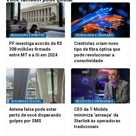
REGULAÇÃO E DIREITOS
TECNOLOGIA E INOVAÇÃO
PF investiga acordo de R$
Cientistas criam novo
308 milhões firmado
tipo de fibra óptica que
entre MT e a Oi em 2024
pode revolucionar a
conectividade
SEGURANÇA DIGITAL
NEGÓCIOS E OPERADORAS
Antena falsa pode estar
CEO da T-Mobile
perto de você disparando
minimiza ‘ameaça’ da
golpes por SMS
Starlink às operadoras
tradicionais