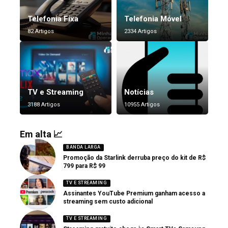
Telefonia Fixa
Telefonia Móvel
82 Artigos
2334 Artigos
TV e Streaming
Notícias
3188 Artigos
10955 Artigos
Em alta 📈
BANDA LARGA
Promoção da Starlink derruba preço do kit de R$
799 para R$ 99
TV E STREAMING
Assinantes YouTube Premium ganham acesso a
streaming sem custo adicional
TV E STREAMING