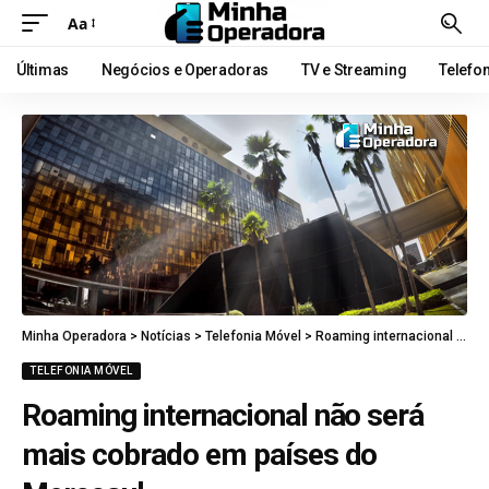
Aa
Últimas
Negócios e Operadoras
TV e Streaming
Telefo
Minha Operadora
>
Notícias
>
Telefonia Móvel
>
Roaming internacional não será mais cobrado em países do Mercosul
TELEFONIA MÓVEL
Roaming internacional não será
mais cobrado em países do