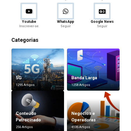
Youtube
WhatsApp
Google News
Inscrever-se
Seguir
Seguir
Categorias
5G
Banda Larga
1295 Artigos
1258 Artigos
Conteúdo
Negócios e
Patrocinado
Operadoras
256 Artigos
4135 Artigos