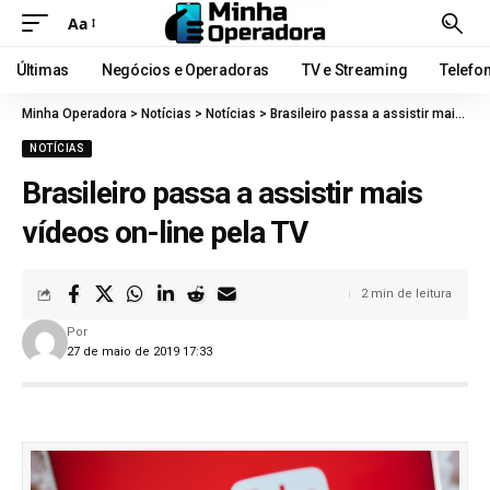
Aa
Últimas
Negócios e Operadoras
TV e Streaming
Telefo
Minha Operadora
>
Notícias
>
Notícias
>
Brasileiro passa a assistir mais vídeos on-line pela TV
NOTÍCIAS
Brasileiro passa a assistir mais
vídeos on-line pela TV
2 min de leitura
Por
27 de maio de 2019 17:33