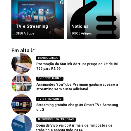
TV e Streaming
Notícias
3188 Artigos
10955 Artigos
Em alta 📈
BANDA LARGA
Promoção da Starlink derruba preço do kit de R$
799 para R$ 99
TV E STREAMING
Assinantes YouTube Premium ganham acesso a
streaming sem custo adicional
TV E STREAMING
Streaming gratuito chega às Smart TVs Samsung
e LG
NEGÓCIOS E OPERADORAS
Dona da Vivo vai cortar mais de mil postos de
trabalho e aposta tudo na IA