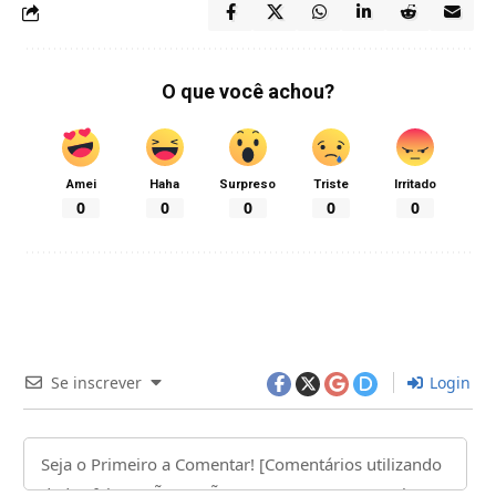
O que você achou?
Amei
Haha
Surpreso
Triste
Irritado
0
0
0
0
0
Se inscrever
Login