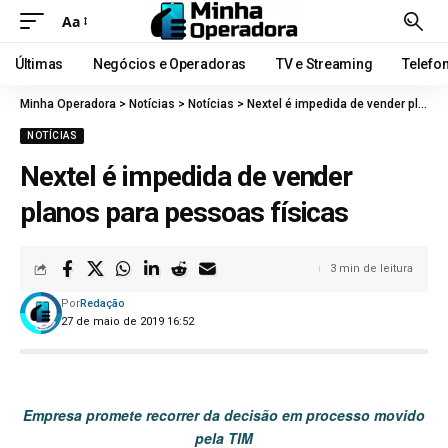
Aa
Últimas
Negócios e Operadoras
TV e Streaming
Telefo
Minha Operadora
>
Notícias
>
Notícias
>
Nextel é impedida de vender planos para pessoas físicas
NOTÍCIAS
Nextel é impedida de vender
planos para pessoas físicas
3 min de leitura
Por
Redação
27 de maio de 2019 16:52
Empresa promete recorrer da decisão em processo movido
pela TIM