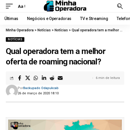
Aa
Últimas
Negócios e Operadoras
TV e Streaming
Telefo
Minha Operadora
>
Notícias
>
Notícias
>
Qual operadora tem a melhor oferta de roaming nacional?
NOTÍCIAS
Qual operadora tem a melhor
oferta de roaming nacional?
6 min de leitura
Por
Backupado Odapukcab
26 de março de 2020 18:10