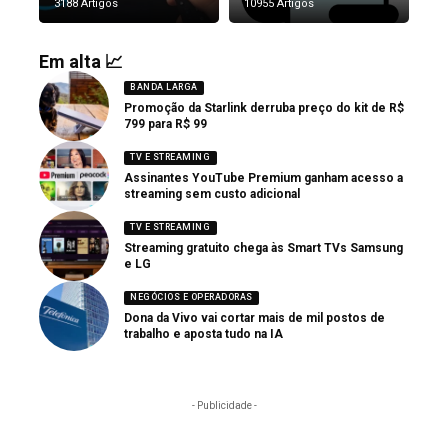
3188 Artigos
10955 Artigos
Em alta 📈
BANDA LARGA
Promoção da Starlink derruba preço do kit de R$
799 para R$ 99
TV E STREAMING
Assinantes YouTube Premium ganham acesso a
streaming sem custo adicional
TV E STREAMING
Streaming gratuito chega às Smart TVs Samsung
e LG
NEGÓCIOS E OPERADORAS
Dona da Vivo vai cortar mais de mil postos de
trabalho e aposta tudo na IA
- Publicidade -