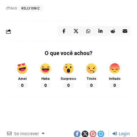
TAGS:
KELLY DINIZ
O que você achou?
Amei
Haha
Surpreso
Triste
Irritado
0
0
0
0
0
Se inscrever
Login