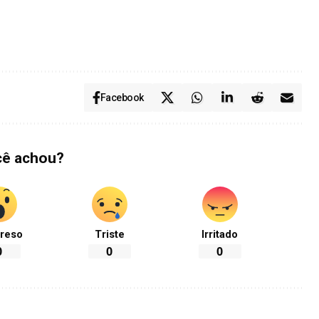
Facebook
cê achou?
reso
Triste
Irritado
0
0
0