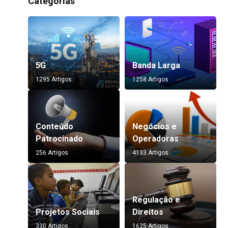
Categorias
5G
Banda Larga
1295 Artigos
1258 Artigos
Conteúdo
Negócios e
Patrocinado
Operadoras
256 Artigos
4133 Artigos
Regulação e
Projetos Sociais
Direitos
330 Artigos
1625 Artigos