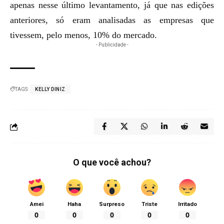
apenas nesse último levantamento, já que nas edições
anteriores, só eram analisadas as empresas que
tivessem, pelo menos, 10% do mercado.
- Publicidade -
TAGS:
KELLY DINIZ
O que você achou?
Amei
Haha
Surpreso
Triste
Irritado
0
0
0
0
0