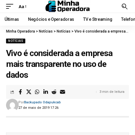
Aa
Últimas
Negócios e Operadoras
TV e Streaming
Telefo
Minha Operadora
>
Notícias
>
Notícias
>
Vivo é considerada a empresa mais transparente no uso de dados
NOTÍCIAS
Vivo é considerada a empresa
mais transparente no uso de
dados
3 min de leitura
Por
Backupado Odapukcab
27 de maio de 2019 17:26