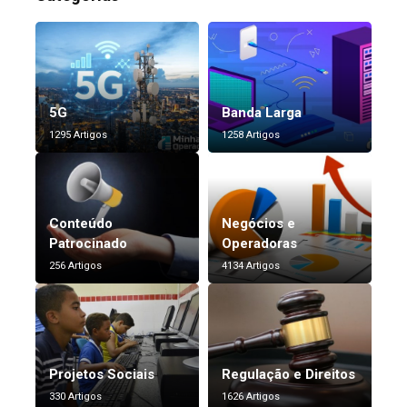
5G
Banda Larga
1295 Artigos
1258 Artigos
Conteúdo
Negócios e
Patrocinado
Operadoras
256 Artigos
4134 Artigos
Projetos Sociais
Regulação e Direitos
330 Artigos
1626 Artigos