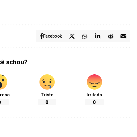
Facebook
cê achou?
reso
Triste
Irritado
0
0
0