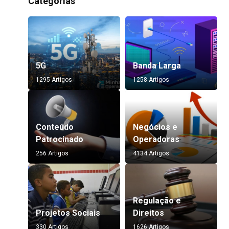
Categorias
5G
Banda Larga
1295 Artigos
1258 Artigos
Conteúdo
Negócios e
Patrocinado
Operadoras
256 Artigos
4134 Artigos
Regulação e
Projetos Sociais
Direitos
330 Artigos
1626 Artigos