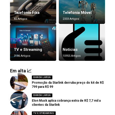
Telefonia Fixa
Telefonia Móvel
82 Artigos
2333 Artigos
TV e Streaming
Notícias
3186 Artigos
10955 Artigos
Em alta 📈
BANDA LARGA
Promoção da Starlink derruba preço do kit de R$
799 para R$ 99
BANDA LARGA
Elon Musk aplica cobrança extra de R$ 7,7 mil a
clientes da Starlink
TV E STREAMING