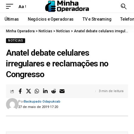
Aa
Últimas
Negócios e Operadoras
TV e Streaming
Telefo
Minha Operadora
>
Notícias
>
Notícias
>
Anatel debate celulares irregulares e reclamações no Congresso
NOTÍCIAS
Anatel debate celulares
irregulares e reclamações no
Congresso
3 min de leitura
Por
Backupado Odapukcab
27 de maio de 2019 17:20