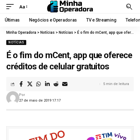
Aa
Últimas
Negócios e Operadoras
TV e Streaming
Telefo
Minha Operadora
>
Notícias
>
Notícias
>
É o fim do mCent, app que oferece créditos de celular gratuitos
NOTÍCIAS
É o fim do mCent, app que oferece
créditos de celular gratuitos
5 min de leitura
Por
27 de maio de 2019 17:17