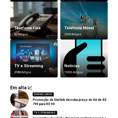
Telefonia Fixa
Telefonia Móvel
82 Artigos
2334 Artigos
TV e Streaming
Notícias
3188 Artigos
10955 Artigos
Em alta 📈
BANDA LARGA
Promoção da Starlink derruba preço do kit de R$
799 para R$ 99
TV E STREAMING