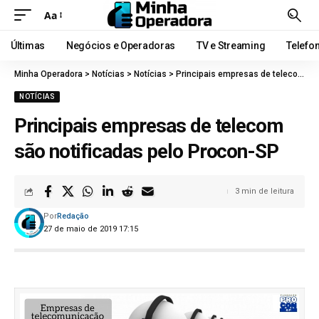
Aa
Últimas
Negócios e Operadoras
TV e Streaming
Telefo
Minha Operadora
>
Notícias
>
Notícias
>
Principais empresas de telecom são notificadas pelo Procon-SP
NOTÍCIAS
Principais empresas de telecom
são notificadas pelo Procon-SP
3 min de leitura
Por
Redação
27 de maio de 2019 17:15