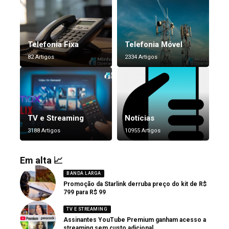
Telefonia Fixa
Telefonia Móvel
82 Artigos
2334 Artigos
TV e Streaming
Notícias
3188 Artigos
10955 Artigos
Em alta 📈
BANDA LARGA
Promoção da Starlink derruba preço do kit de R$
799 para R$ 99
TV E STREAMING
Assinantes YouTube Premium ganham acesso a
streaming sem custo adicional