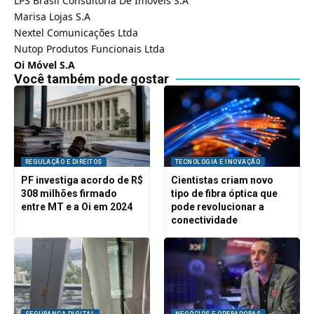
LPS Brasil Consultoria De Imoveis S.A
Marisa Lojas S.A
Nextel Comunicações Ltda
Nutop Produtos Funcionais Ltda
Oi Móvel S.A
Você também pode gostar
REGULAÇÃO E DIREITOS
TECNOLOGIA E INOVAÇÃO
PF investiga acordo de R$
Cientistas criam novo
308 milhões firmado
tipo de fibra óptica que
entre MT e a Oi em 2024
pode revolucionar a
conectividade
SEGURANÇA DIGITAL
NEGÓCIOS E OPERADORAS