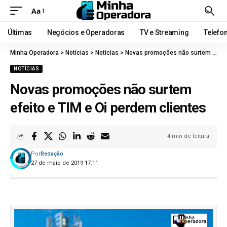
Aa
Últimas
Negócios e Operadoras
TV e Streaming
Telefo
Minha Operadora
>
Notícias
>
Notícias
>
Novas promoções não surtem efeito e TIM e Oi perdem clientes
NOTÍCIAS
Novas promoções não surtem
efeito e TIM e Oi perdem clientes
4 min de leitura
Por
Redação
27 de maio de 2019 17:11