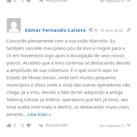
Responder
0
0
Ver respostas
(1)
Edmar Fernando Calixto
10 anos atrás
Concordo plenamente com a sua visão Marcello. Eu
também cancelei meu plano pós da Vivo e migrei para a
Oi em Novembro logo após a divulgação de seus novos
planos. Acredito que a Vivo continua se destacando devido
a amplitude de sua cobertura. É o que ocorre aqui no
Estado de Minas Gerais, onde tem muitos pequenos
municípios e sítios onde o sinal das outras operadoras não
chega. Já a Vivo, devido o fato de ter adquirido a antiga
Telemig Celular (a melhor operadora que MG já teve), seu
sinal acaba indo mato a dentro, se destacando muito mais
perante
…
Leia mais »
Responder
0
0
Ver respostas
(1)