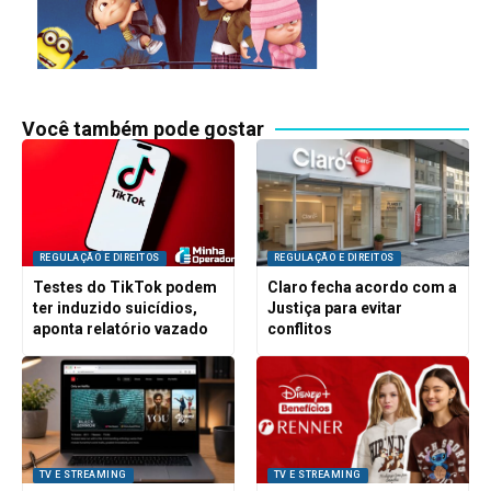
Você também pode gostar
REGULAÇÃO E DIREITOS
REGULAÇÃO E DIREITOS
Testes do TikTok podem
Claro fecha acordo com a
ter induzido suicídios,
Justiça para evitar
aponta relatório vazado
conflitos
TV E STREAMING
TV E STREAMING