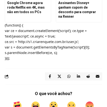
Google Chrome agora
Assinantes Disney+
roda Netflix em 4K, mas
ganham cupom de
não em todos os PCs
desconto para comprar
na Renner
(function() {
var ce = document.createElement(‘script’); ce.type =
‘text/javascript’; ce.async = true;
ce.src = ‘http://s1.criarenquete.com.br/user.js’;
var s = document.getElementsByTagName(‘script’)[0];
s.parentNode.insertBefore(ce, s);
})();
O que você achou?