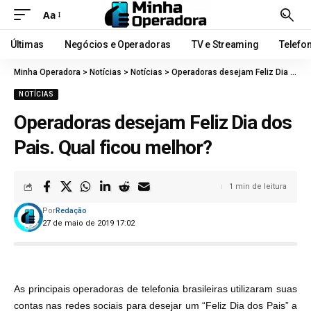
Aa
Últimas
Negócios e Operadoras
TV e Streaming
Telefo
Minha Operadora
>
Notícias
>
Notícias
>
Operadoras desejam Feliz Dia dos Pais. Qual ficou melhor?
NOTÍCIAS
Operadoras desejam Feliz Dia dos
Pais. Qual ficou melhor?
1 min de leitura
Por
Redação
27 de maio de 2019 17:02
As principais operadoras de telefonia brasileiras utilizaram suas
contas nas redes sociais para desejar um “Feliz Dia dos Pais” a