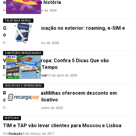
o menor valor da história
Por
Redação
3 de outubro de 2024
TELEFONIA MÓVEL
Guia para comunicação no exterior: roaming, e-SIM e
outras opções
Por
Ana Cláudia
31 de julho de 2024
CONTEÚDO PATROCINADO
Viajando Pela Europa: Confira 5 Dicas Que vão
Economizar Seu Tempo
Por
Departamento Comercial
12 de abril de 2024
NEGÓCIOS E OPERADORAS
RecargaPay e MaxMilhas oferecem desconto em
compras pelo aplicativo
Por
Lucas Ribeiro
21 de junho de 2022
NOTÍCIAS
TIM e TAP vão levar clientes para Moscou e Lisboa
Por
Redação
9 de março de 2017