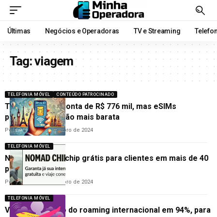
Últimas
Negócios e Operadoras
TV e Streaming
Telefo
Tag:
viagem
TELEFONIA MÓVEL
CONTEÚDO PATROCINADO
Turista recebe conta de R$ 776 mil, mas eSIMs
prometem solução mais barata
Por
Redação
28 de outubro de 2024
TELEFONIA MÓVEL
Nomad oferece chip grátis para clientes em mais de 40
países
Por
Redação
21 de outubro de 2024
TELEFONIA MÓVEL
Vivo corta preço do roaming internacional em 94%, para