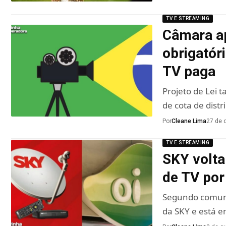
TV E STREAMING
Câmara ap
obrigatór
TV paga
Projeto de Lei
de cota de dist
Por
Cleane Lima
27 de 
TV E STREAMING
SKY volta
de TV por
Segundo comunic
da SKY e está 