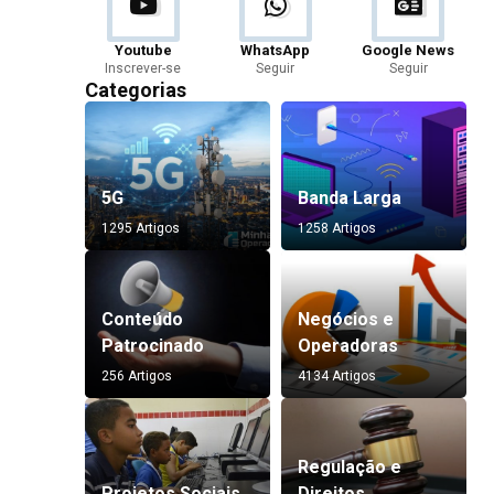
Youtube
WhatsApp
Google News
Inscrever-se
Seguir
Seguir
Categorias
5G
Banda Larga
1295 Artigos
1258 Artigos
Conteúdo
Negócios e
Patrocinado
Operadoras
256 Artigos
4134 Artigos
Regulação e
Projetos Sociais
Direitos