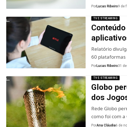
Por
Lucas Ribeiro
9 de 
TV E STREAMING
Conteúdo 
aplicativ
Relatório divul
60 plataformas
Por
Lucas Ribeiro
31 de
TV E STREAMING
Globo per
dos Jogo
Rede Globo perm
como foi com 
Por
Ana Cláudia
6 de n