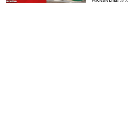
Por
Cleane Lima
3 de o