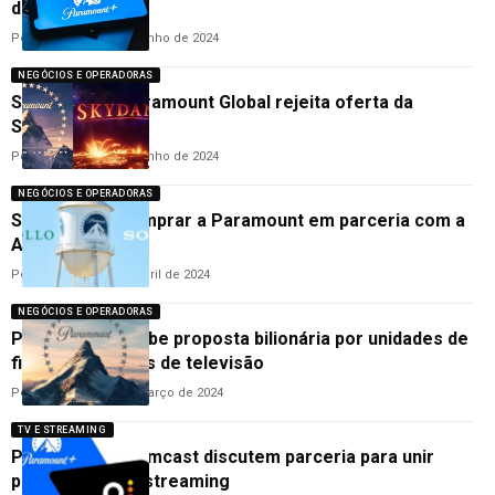
de streaming
Por
Cleane Lima
25 de junho de 2024
NEGÓCIOS E OPERADORAS
Sem acordo! Paramount Global rejeita oferta da
Skydance
Por
Cleane Lima
13 de junho de 2024
NEGÓCIOS E OPERADORAS
Sony planeja comprar a Paramount em parceria com a
Apollo Global
Por
Cleane Lima
23 de abril de 2024
NEGÓCIOS E OPERADORAS
Paramount recebe proposta bilionária por unidades de
filmes e estúdios de televisão
Por
Cleane Lima
22 de março de 2024
TV E STREAMING
Paramount e Comcast discutem parceria para unir
plataformas de streaming