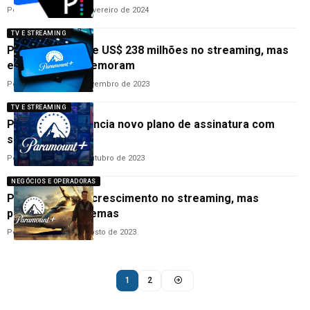
Por
Cleane Lima
19 de fevereiro de 2024
TV E STREAMING
Paramount perde US$ 238 milhões no streaming, mas
executivos comemoram
Por
Cleane Lima
7 de novembro de 2023
TV E STREAMING
Paramount+ anuncia novo plano de assinatura com
suporte a 4K
Por
Cleane Lima
24 de outubro de 2023
NEGÓCIOS E OPERADORAS
Paramount tem crescimento no streaming, mas
prejuízo nos cinemas
Por
Cleane Lima
8 de agosto de 2023
1
2