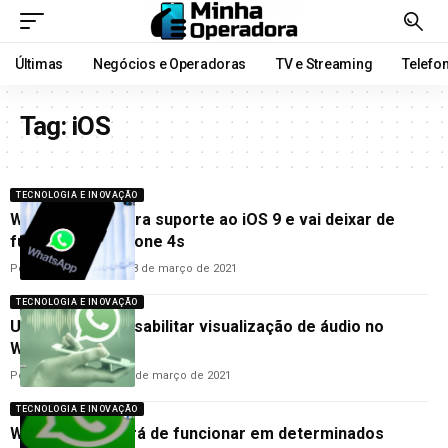
Últimas
Negócios e Operadoras
TV e Streaming
Telefo
Tag:
iOS
TECNOLOGIA E INOVAÇÃO
WhatsApp encerra suporte ao iOS 9 e vai deixar de
funcionar no IPhone 4s
Por
Guilherme Almeida
18 de março de 2021
TECNOLOGIA E INOVAÇÃO
Usuário pode desabilitar visualização de áudio no
WhatsApp
Por
Guilherme Almeida
8 de março de 2021
TECNOLOGIA E INOVAÇÃO
WhatsApp deixará de funcionar em determinados