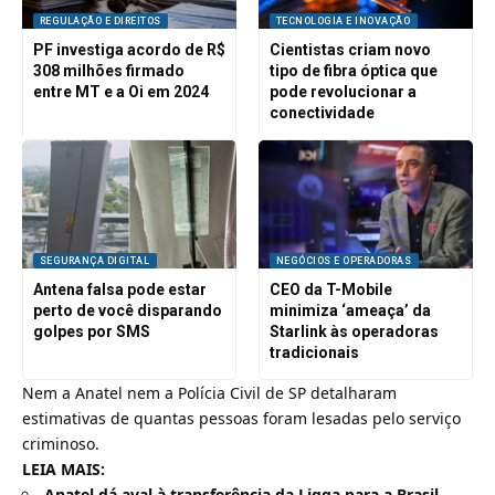
REGULAÇÃO E DIREITOS
TECNOLOGIA E INOVAÇÃO
PF investiga acordo de R$
Cientistas criam novo
308 milhões firmado
tipo de fibra óptica que
entre MT e a Oi em 2024
pode revolucionar a
conectividade
SEGURANÇA DIGITAL
NEGÓCIOS E OPERADORAS
Antena falsa pode estar
CEO da T-Mobile
perto de você disparando
minimiza ‘ameaça’ da
golpes por SMS
Starlink às operadoras
tradicionais
Nem a Anatel nem a Polícia Civil de SP detalharam
estimativas de quantas pessoas foram lesadas pelo serviço
criminoso.
LEIA MAIS:
Anatel dá aval à transferência da Ligga para a Brasil