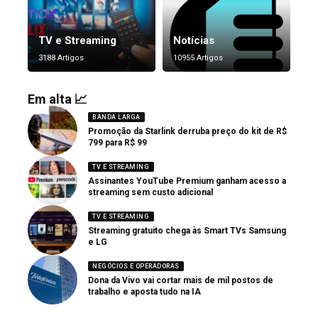
TV e Streaming
Notícias
3188 Artigos
10955 Artigos
Em alta 📈
BANDA LARGA
Promoção da Starlink derruba preço do kit de R$
799 para R$ 99
TV E STREAMING
Assinantes YouTube Premium ganham acesso a
streaming sem custo adicional
TV E STREAMING
Streaming gratuito chega às Smart TVs Samsung
e LG
NEGÓCIOS E OPERADORAS
Dona da Vivo vai cortar mais de mil postos de
trabalho e aposta tudo na IA