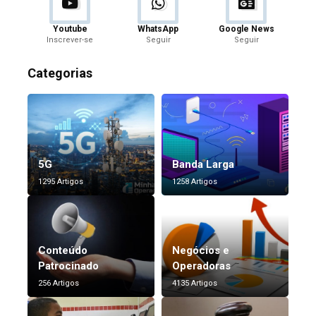
Youtube
WhatsApp
Google News
Inscrever-se
Seguir
Seguir
Categorias
5G
Banda Larga
1295 Artigos
1258 Artigos
Conteúdo
Negócios e
Patrocinado
Operadoras
256 Artigos
4135 Artigos