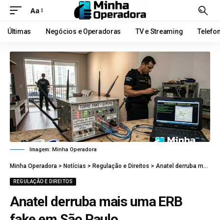
Aa
Últimas
Negócios e Operadoras
TV e Streaming
Telefo
Imagem: Minha Operadora
Minha Operadora
>
Notícias
>
Regulação e Direitos
>
Anatel derruba mais uma ERB fake em São Paulo
REGULAÇÃO E DIREITOS
Anatel derruba mais uma ERB
fake em São Paulo