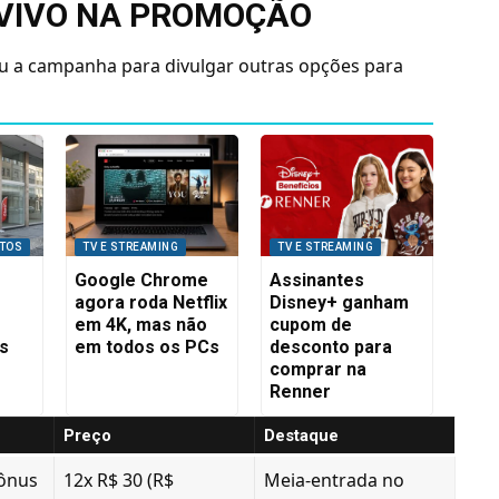
 VIVO NA PROMOÇÃO
ou a campanha para divulgar outras opções para
ITOS
TV E STREAMING
TV E STREAMING
Google Chrome
Assinantes
agora roda Netflix
Disney+ ganham
em 4K, mas não
cupom de
os
em todos os PCs
desconto para
comprar na
Renner
Preço
Destaque
bônus
12x R$ 30 (R$
Meia-entrada no