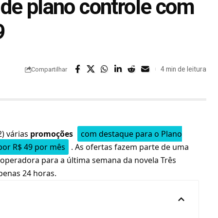
de plano controle com
9
4 min de leitura
Compartilhar
2) várias
promoções
com destaque para o Plano
por R$ 49 por mês
. As ofertas fazem parte de uma
 operadora para a última semana da novela Três
penas 24 horas.