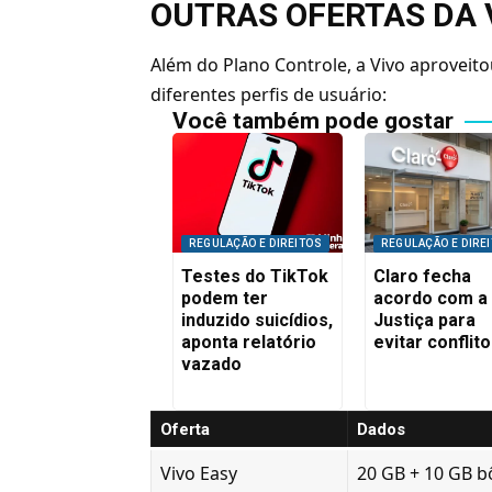
OUTRAS OFERTAS DA
Além do Plano Controle, a Vivo aproveit
diferentes perfis de usuário:
Você também pode gostar
REGULAÇÃO E DIREITOS
REGULAÇÃO E DIRE
Testes do TikTok
Claro fecha
podem ter
acordo com a
induzido suicídios,
Justiça para
aponta relatório
evitar conflit
vazado
Oferta
Dados
Vivo Easy
20 GB + 10 GB 