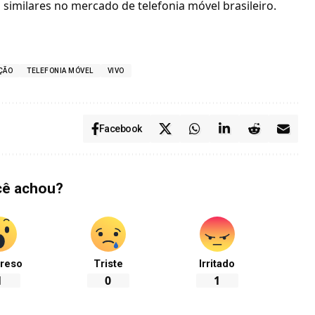
 similares no mercado de telefonia móvel brasileiro.
ÇÃO
TELEFONIA MÓVEL
VIVO
Facebook
cê achou?
reso
Triste
Irritado
1
0
1