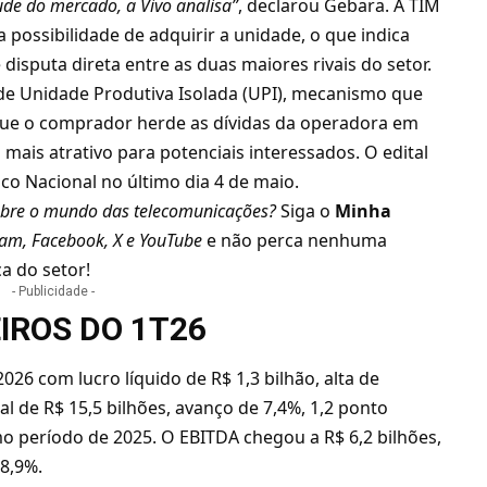
de do mercado, a Vivo analisa”
, declarou Gebara. A TIM
possibilidade de adquirir a unidade, o que indica
disputa direta entre as duas maiores rivais do setor.
de Unidade Produtiva Isolada (UPI), mecanismo que
 que o comprador herde as dívidas da operadora em
 mais atrativo para potenciais interessados. O edital
nico Nacional no último dia 4 de maio.
bre o mundo das telecomunicações?
Siga o
Minha
ram
,
Facebook
,
X
e
YouTube
e não perca nenhuma
a do setor!
- Publicidade -
IROS DO 1T26
e 2026 com
lucro líquido de R$ 1,3 bilhão, alta de
l de R$ 15,5 bilhões, avanço de 7,4%, 1,2 ponto
o período de 2025. O EBITDA chegou a R$ 6,2 bilhões,
8,9%.