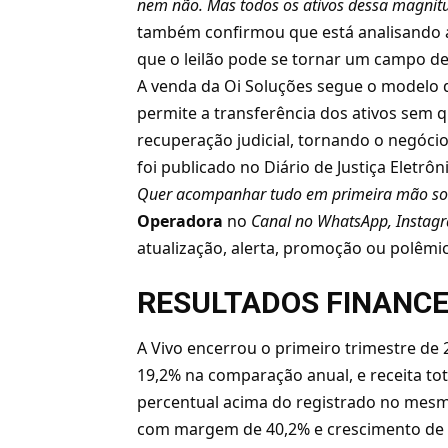
nem não. Mas todos os ativos dessa magnitu
também confirmou que está analisando a 
que o leilão pode se tornar um campo de 
A venda da Oi Soluções segue o modelo 
permite a transferência dos ativos sem
recuperação judicial, tornando o negócio
foi publicado no Diário de Justiça Eletrô
Quer acompanhar tudo em primeira mão so
Operadora
no
Canal no WhatsApp
,
Instag
atualização, alerta, promoção ou polêmic
RESULTADOS FINANCE
A Vivo encerrou o primeiro trimestre d
19,2%
na comparação anual, e receita tota
percentual acima do registrado no mesm
com margem de 40,2% e crescimento de 