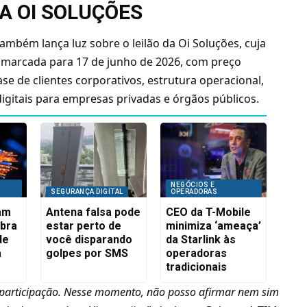
DA OI SOLUÇÕES
mbém lança luz sobre o leilão da Oi Soluções, cuja
á marcada para 17 de junho de 2026, com preço
se de clientes corporativos, estrutura operacional,
digitais para empresas privadas e órgãos públicos.
NEGÓCIOS E
SEGURANÇA DIGITAL
OPERADORAS
iam
Antena falsa pode
CEO da T-Mobile
ibra
estar perto de
minimiza ‘ameaça’
de
você disparando
da Starlink às
a
golpes por SMS
operadoras
tradicionais
a participação. Nesse momento, não posso afirmar nem sim