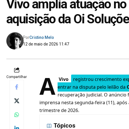
Vivo amplia atuação no
aquisição da Oi Soluçõ
Por
Cristino Melo
12 de maio de 2026 11:47
A
Compartilhar
Vivo
registrou crescimento ex
entrar na disputa pelo leilão da
recuperação judicial. O anúncio 
imprensa nesta segunda-feira (11), após 
trimestre de 2026.
Tópicos