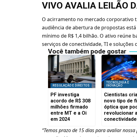
VIVO AVALIA LEILÃO 
O acirramento no mercado corporativo ta
audiência de abertura de propostas est
mínimo de R$ 1,4 bilhão. O ativo reúne ba
serviços de conectividade, TI e soluções 
Você também pode gostar
TECNOLOGIA E
REGULAÇÃO E DIREITOS
INOVAÇÃO
PF investiga
Cientistas cr
acordo de R$ 308
novo tipo de f
milhões firmado
óptica que po
entre MT e a Oi
revolucionar 
em 2024
conectividade
“Temos prazo de 15 dias para avaliar noss