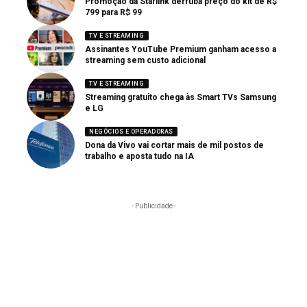
Promoção da Starlink derruba preço do kit de R$
799 para R$ 99
TV E STREAMING
Assinantes YouTube Premium ganham acesso a
streaming sem custo adicional
TV E STREAMING
Streaming gratuito chega às Smart TVs Samsung
e LG
NEGÓCIOS E OPERADORAS
Dona da Vivo vai cortar mais de mil postos de
trabalho e aposta tudo na IA
- Publicidade -