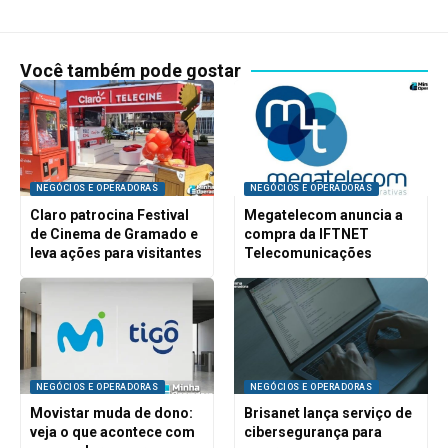
Você também pode gostar
NEGÓCIOS E OPERADORAS
NEGÓCIOS E OPERADORAS
Claro patrocina Festival
Megatelecom anuncia a
de Cinema de Gramado e
compra da IFTNET
leva ações para visitantes
Telecomunicações
NEGÓCIOS E OPERADORAS
NEGÓCIOS E OPERADORAS
Movistar muda de dono:
Brisanet lança serviço de
veja o que acontece com
cibersegurança para