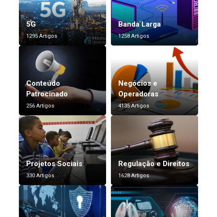
5G
Banda Larga
1295 Artigos
1258 Artigos
Conteúdo
Negócios e
Patrocinado
Operadoras
256 Artigos
4135 Artigos
Projetos Sociais
Regulação e Direitos
330 Artigos
1628 Artigos