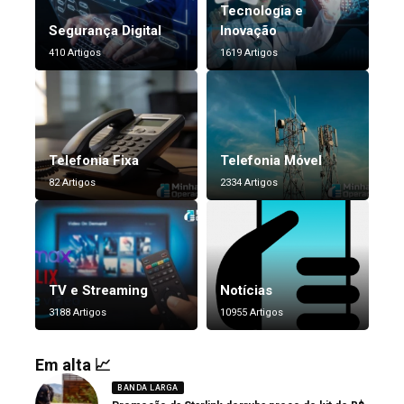
Tecnologia e
Segurança Digital
Inovação
410 Artigos
1619 Artigos
Telefonia Fixa
Telefonia Móvel
82 Artigos
2334 Artigos
TV e Streaming
Notícias
3188 Artigos
10955 Artigos
Em alta 📈
BANDA LARGA