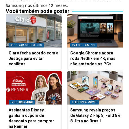
Samsung nos últimos 12 meses.
Você também pode gostar
REGULAÇÃO E DIREITOS
TV E STREAMING
Claro fecha acordo com a
Google Chrome agora
Justiça para evitar
roda Netflix em 4K, mas
conflitos
não em todos os PCs
TV E STREAMING
TELEFONIA MÓVEL
Assinantes Disney+
Samsung revela preços
ganham cupom de
de Galaxy Z Flip 8, Fold 8 e
desconto para comprar
8 Ultra no Brasil
na Renner