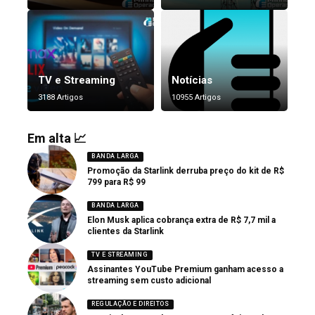
TV e Streaming
Notícias
3188 Artigos
10955 Artigos
Em alta 📈
BANDA LARGA
Promoção da Starlink derruba preço do kit de R$
799 para R$ 99
BANDA LARGA
Elon Musk aplica cobrança extra de R$ 7,7 mil a
clientes da Starlink
TV E STREAMING
Assinantes YouTube Premium ganham acesso a
streaming sem custo adicional
REGULAÇÃO E DIREITOS