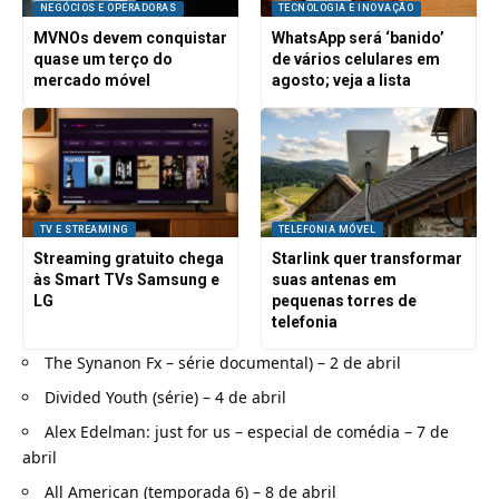
NEGÓCIOS E OPERADORAS
TECNOLOGIA E INOVAÇÃO
MVNOs devem conquistar
WhatsApp será ‘banido’
quase um terço do
de vários celulares em
mercado móvel
agosto; veja a lista
TV E STREAMING
TELEFONIA MÓVEL
Streaming gratuito chega
Starlink quer transformar
às Smart TVs Samsung e
suas antenas em
LG
pequenas torres de
telefonia
The Synanon Fx – série documental) – 2 de abril
Divided Youth (série) – 4 de abril
Alex Edelman: just for us – especial de comédia – 7 de
abril
All American (temporada 6) – 8 de abril