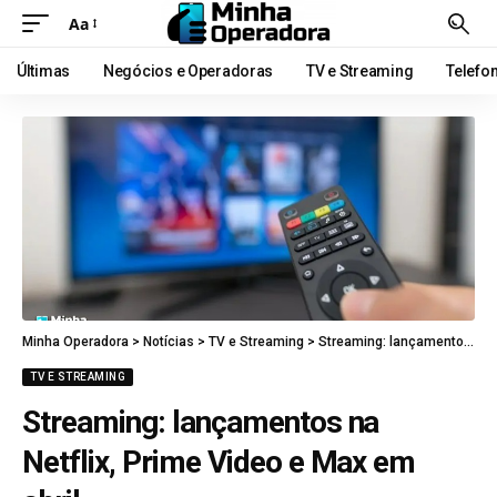
Aa
Últimas
Negócios e Operadoras
TV e Streaming
Telefo
Minha Operadora
>
Notícias
>
TV e Streaming
>
Streaming: lançamentos na Netflix, Prime Video e Max em abril
TV E STREAMING
Streaming: lançamentos na
Netflix, Prime Video e Max em