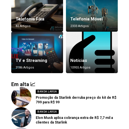
Telefonia Fixa
Telefonia Móvel
82 Artigos
2333 Artigos
TV e Streaming
Notícias
3186 Artigos
10955 Artigos
Em alta 📈
BANDA LARGA
Promoção da Starlink derruba preço do kit de R$
799 para R$ 99
BANDA LARGA
Elon Musk aplica cobrança extra de R$ 7,7 mil a
clientes da Starlink