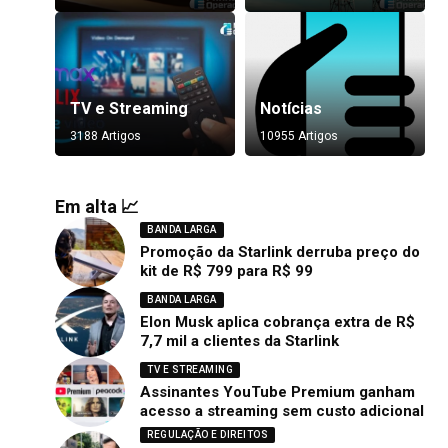
TV e Streaming
Notícias
3188 Artigos
10955 Artigos
Em alta 📈
BANDA LARGA
Promoção da Starlink derruba preço do
kit de R$ 799 para R$ 99
BANDA LARGA
Elon Musk aplica cobrança extra de R$
7,7 mil a clientes da Starlink
TV E STREAMING
Assinantes YouTube Premium ganham
acesso a streaming sem custo adicional
REGULAÇÃO E DIREITOS