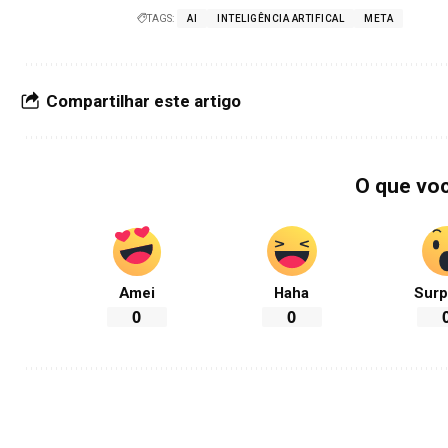
TAGS:
AI
INTELIGÊNCIA ARTIFICAL
META
Compartilhar este artigo
O que vo
Amei
Haha
Surp
0
0