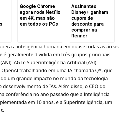
Google Chrome
Assinantes
agora roda Netflix
Disney+ ganham
em 4K, mas não
cupom de
os
em todos os PCs
desconto para
comprar na
Renner
upera a inteligência humana
em quase todas as áreas.
ue é geralmente dividida em três grupos principais:
 (ANI), AGI e Superinteligência Artificial (ASI).
 a OpenAI trabalhando em uma IA chamada Q*, que
ando um grande impacto no mundo da tecnologia
no desenvolvimento de IAs. Além disso, o CEO do
a conferência no ano passado que a Inteligência
 implementada em 10 anos, e a Superinteligência, um
s.