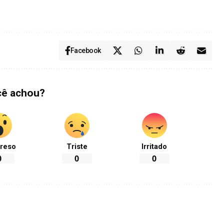
Facebook
cê achou?
reso
Triste
Irritado
0
0
0