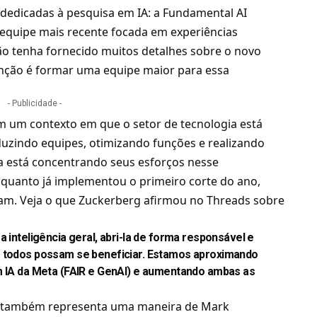
dedicadas à pesquisa em IA: a Fundamental AI
a equipe mais recente focada em experiências
ão tenha fornecido muitos detalhes sobre o novo
tenção é formar uma equipe maior para essa
- Publicidade -
m um contexto em que o setor de tecnologia está
uzindo equipes, otimizando funções e realizando
 está concentrando seus esforços nesse
nquanto já implementou o primeiro corte do ano,
ram. Veja o que Zuckerberg afirmou no Threads sobre
a inteligência geral, abri-la de forma responsável e
e todos possam se beneficiar. Estamos aproximando
em IA da Meta (FAIR e GenAI) e aumentando ambas as
os também representa uma maneira de Mark