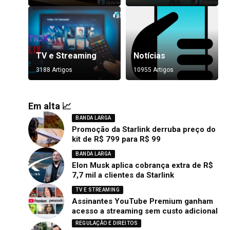
TV e Streaming
Notícias
3188 Artigos
10955 Artigos
Em alta 📈
BANDA LARGA
Promoção da Starlink derruba preço do
kit de R$ 799 para R$ 99
BANDA LARGA
Elon Musk aplica cobrança extra de R$
7,7 mil a clientes da Starlink
TV E STREAMING
Assinantes YouTube Premium ganham
acesso a streaming sem custo adicional
REGULAÇÃO E DIREITOS