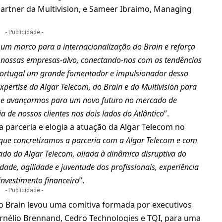
Partner da Multivision, e Sameer Ibraimo, Managing
- Publicidade -
é um marco para a internacionalização do Brain e reforça
s nossas empresas-alvo, conectando-nos com as tendências
Portugal um grande fomentador e impulsionador dessa
xpertise da Algar Telecom, do Brain e da Multivision para
s e avançarmos para um novo futuro no mercado de
 de nossos clientes nos dois lados do Atlântico
”.
a parceria e elogia a atuação da Algar Telecom no
 que concretizamos a parceria com a Algar Telecom e com
ado da Algar Telecom, aliada à dinâmica disruptiva do
iedade, agilidade e juventude dos profissionais, experiência
investimento financeiro
”.
- Publicidade -
 o Brain levou uma comitiva formada por executivos
rnélio Brennand, Cedro Technologies e TQI, para uma