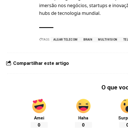
imersão nos negócios, startups e inovaç
hubs de tecnologia mundial.
TAGS:
ALGAR TELECOM
BRAIN
MULTIVISION
TE
Compartilhar este artigo
O que vo
Amei
Haha
Surp
0
0