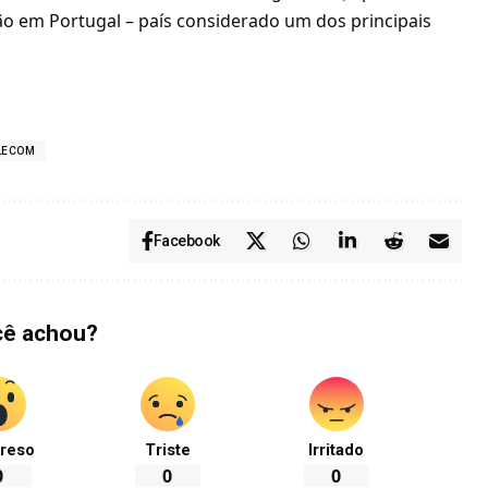
ão em Portugal – país considerado um dos principais
LECOM
Facebook
cê achou?
reso
Triste
Irritado
0
0
0