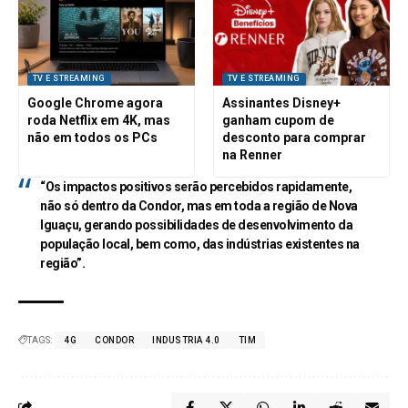
TV E STREAMING
TV E STREAMING
Google Chrome agora
Assinantes Disney+
roda Netflix em 4K, mas
ganham cupom de
não em todos os PCs
desconto para comprar
na Renner
“Os impactos positivos serão percebidos rapidamente,
não só dentro da Condor, mas em toda a região de Nova
Iguaçu, gerando possibilidades de desenvolvimento da
população local, bem como, das indústrias existentes na
região”.
TAGS:
4G
CONDOR
INDUSTRIA 4.0
TIM