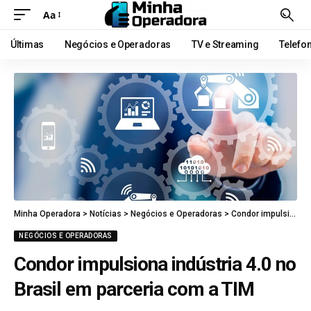
Aa
Últimas
Negócios e Operadoras
TV e Streaming
Telefo
Minha Operadora
>
Notícias
>
Negócios e Operadoras
>
Condor impulsiona indústria 4.0 no Brasil em parceria com a TIM
NEGÓCIOS E OPERADORAS
Condor impulsiona indústria 4.0 no
Brasil em parceria com a TIM