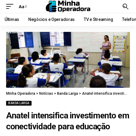
Aa
Últimas
Negócios e Operadoras
TV e Streaming
Telefo
Minha Operadora
>
Notícias
>
Banda Larga
>
Anatel intensifica investimento em conectividade para educação
BANDA LARGA
Anatel intensifica investimento em
conectividade para educação