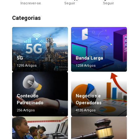
Inscrever-se
Seguir
Seguir
Categorias
5G
Banda Larga
1295 Artigos
1258 Artigos
Conteúdo
Negócios e
Patrocinado
Operadoras
256 Artigos
4135 Artigos