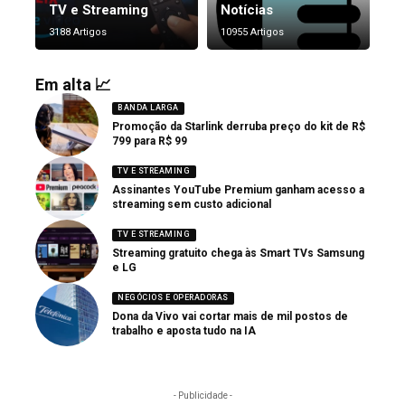
TV e Streaming
Notícias
3188 Artigos
10955 Artigos
Em alta 📈
BANDA LARGA
Promoção da Starlink derruba preço do kit de R$
799 para R$ 99
TV E STREAMING
Assinantes YouTube Premium ganham acesso a
streaming sem custo adicional
TV E STREAMING
Streaming gratuito chega às Smart TVs Samsung
e LG
NEGÓCIOS E OPERADORAS
Dona da Vivo vai cortar mais de mil postos de
trabalho e aposta tudo na IA
- Publicidade -