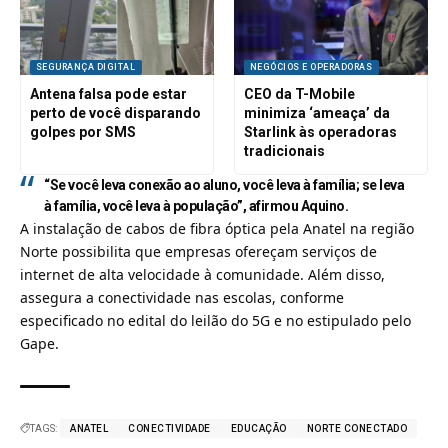
SEGURANÇA DIGITAL
NEGÓCIOS E OPERADORAS
Antena falsa pode estar
CEO da T-Mobile
perto de você disparando
minimiza ‘ameaça’ da
golpes por SMS
Starlink às operadoras
tradicionais
“Se você leva conexão ao aluno, você leva à família; se leva
à família, você leva à população”, afirmou Aquino.
A instalação de cabos de fibra óptica pela Anatel na região
Norte possibilita que empresas ofereçam serviços de
internet de alta velocidade à comunidade. Além disso,
assegura a conectividade nas escolas, conforme
especificado no edital do leilão do 5G e no estipulado pelo
Gape.
TAGS:
ANATEL
CONECTIVIDADE
EDUCAÇÃO
NORTE CONECTADO