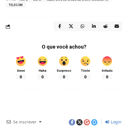
TELECOM
O que você achou?
Amei
Haha
Surpreso
Triste
Irritado
0
0
0
0
0
Se inscrever
Login