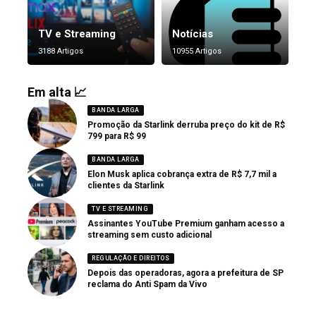
TV e Streaming
Notícias
3188 Artigos
10955 Artigos
Em alta 📈
BANDA LARGA
Promoção da Starlink derruba preço do kit de R$
799 para R$ 99
BANDA LARGA
Elon Musk aplica cobrança extra de R$ 7,7 mil a
clientes da Starlink
TV E STREAMING
Assinantes YouTube Premium ganham acesso a
streaming sem custo adicional
REGULAÇÃO E DIREITOS
Depois das operadoras, agora a prefeitura de SP
reclama do Anti Spam da Vivo