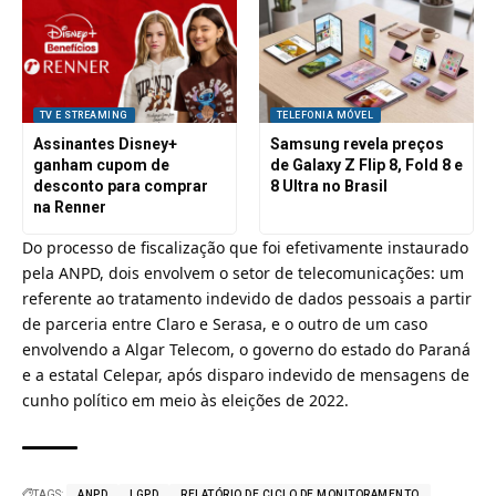
TV E STREAMING
TELEFONIA MÓVEL
Assinantes Disney+
Samsung revela preços
ganham cupom de
de Galaxy Z Flip 8, Fold 8 e
desconto para comprar
8 Ultra no Brasil
na Renner
Do processo de fiscalização que foi efetivamente instaurado
pela ANPD, dois envolvem o setor de telecomunicações: um
referente ao tratamento indevido de dados pessoais a partir
de parceria entre Claro e Serasa, e o outro de um caso
envolvendo a
Algar Telecom
, o governo do estado do Paraná
e a estatal Celepar,
após disparo indevido de mensagens de
cunho político em meio às eleições de 2022
.
TAGS:
ANPD
LGPD
RELATÓRIO DE CICLO DE MONITORAMENTO