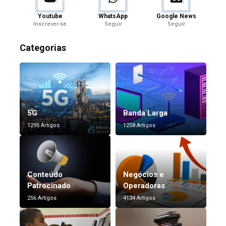
Youtube
WhatsApp
Google News
Inscrever-se
Seguir
Seguir
Categorias
5G
Banda Larga
1295 Artigos
1258 Artigos
Conteúdo
Negócios e
Patrocinado
Operadoras
256 Artigos
4134 Artigos