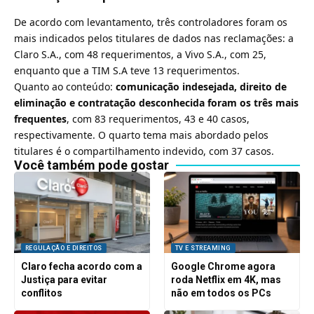
De acordo com levantamento, três controladores foram os
mais indicados pelos titulares de dados nas reclamações: a
Claro
S.A., com 48 requerimentos, a
Vivo
S.A., com 25,
enquanto que a
TIM
S.A teve 13 requerimentos.
Quanto ao conteúdo:
comunicação indesejada, direito de
eliminação e contratação desconhecida foram os três mais
frequentes
, com 83 requerimentos, 43 e 40 casos,
respectivamente. O quarto tema mais abordado pelos
titulares é o compartilhamento indevido, com 37 casos.
Você também pode gostar
REGULAÇÃO E DIREITOS
TV E STREAMING
Claro fecha acordo com a
Google Chrome agora
Justiça para evitar
roda Netflix em 4K, mas
conflitos
não em todos os PCs