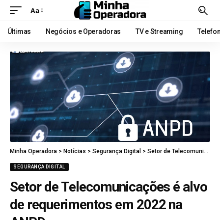
Aa
Últimas
Negócios e Operadoras
TV e Streaming
Telefo
Minha Operadora
>
Notícias
>
Segurança Digital
>
Setor de Telecomunicações é alvo de requerimentos em 2022 na ANPD
SEGURANÇA DIGITAL
Setor de Telecomunicações é alvo
de requerimentos em 2022 na