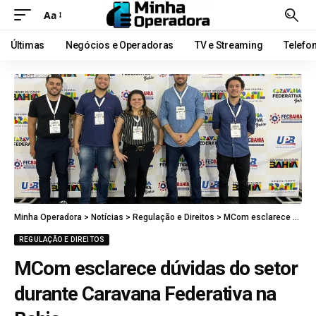
Aa
Últimas
Negócios e Operadoras
TV e Streaming
Telefo
Minha Operadora
>
Notícias
>
Regulação e Direitos
>
MCom esclarece dúvidas do setor durante Caravana Federativa na Bahia
REGULAÇÃO E DIREITOS
MCom esclarece dúvidas do setor
durante Caravana Federativa na