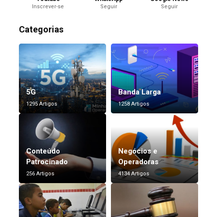
Inscrever-se
Seguir
Seguir
Categorias
5G
Banda Larga
1295 Artigos
1258 Artigos
Conteúdo
Negócios e
Patrocinado
Operadoras
256 Artigos
4134 Artigos