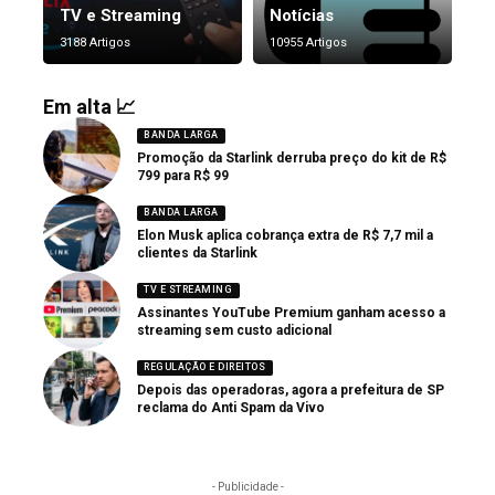
TV e Streaming
Notícias
3188 Artigos
10955 Artigos
Em alta 📈
BANDA LARGA
Promoção da Starlink derruba preço do kit de R$
799 para R$ 99
BANDA LARGA
Elon Musk aplica cobrança extra de R$ 7,7 mil a
clientes da Starlink
TV E STREAMING
Assinantes YouTube Premium ganham acesso a
streaming sem custo adicional
REGULAÇÃO E DIREITOS
Depois das operadoras, agora a prefeitura de SP
reclama do Anti Spam da Vivo
- Publicidade -