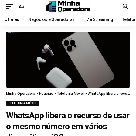
Aa
Últimas
Negócios e Operadoras
TV e Streaming
Telefo
Minha Operadora
>
Notícias
>
Telefonia Móvel
>
WhatsApp libera o recurso de usar o mesmo número em vários dispositivos iOS
TELEFONIA MÓVEL
WhatsApp libera o recurso de usar
o mesmo número em vários