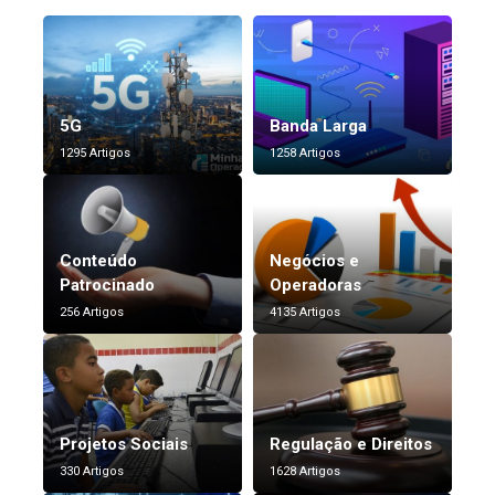
5G
Banda Larga
1295 Artigos
1258 Artigos
Conteúdo
Negócios e
Patrocinado
Operadoras
256 Artigos
4135 Artigos
Projetos Sociais
Regulação e Direitos
330 Artigos
1628 Artigos