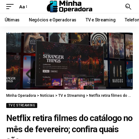
Aa
Últimas
Negócios e Operadoras
TV e Streaming
Telefo
Minha Operadora
>
Notícias
>
TV e Streaming
>
Netflix retira filmes do catálogo no mês de fevereiro; confira quais são
TV E STREAMING
Netflix retira filmes do catálogo no
mês de fevereiro; confira quais