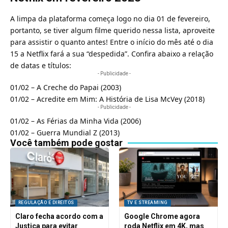
A limpa da plataforma começa logo no dia 01 de fevereiro,
portanto, se tiver algum filme querido nessa lista, aproveite
para assistir o quanto antes! Entre o início do mês até o dia
15 a Netflix fará a sua “despedida”. Confira abaixo a relação
de datas e títulos:
- Publicidade -
01/02 – A Creche do Papai (2003)
01/02 – Acredite em Mim: A História de Lisa McVey (2018)
- Publicidade -
01/02 – As Férias da Minha Vida (2006)
01/02 – Guerra Mundial Z (2013)
Você também pode gostar
REGULAÇÃO E DIREITOS
TV E STREAMING
Claro fecha acordo com a
Google Chrome agora
Justiça para evitar
roda Netflix em 4K, mas