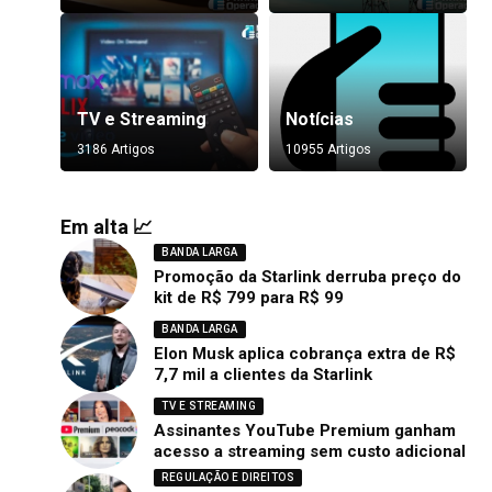
TV e Streaming
Notícias
3186 Artigos
10955 Artigos
Em alta 📈
BANDA LARGA
Promoção da Starlink derruba preço do
kit de R$ 799 para R$ 99
BANDA LARGA
Elon Musk aplica cobrança extra de R$
7,7 mil a clientes da Starlink
TV E STREAMING
Assinantes YouTube Premium ganham
acesso a streaming sem custo adicional
REGULAÇÃO E DIREITOS