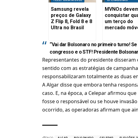
Samsung revela
MVNOs deve
preços de Galaxy
conquistar qu
Z Flip 8, Fold 8 e 8
um terço do
Ultra no Brasil
mercado móv
“Vai dar Bolsonaro no primeiro turno! Se
congresso e o STF! Presidente Bolsonar
Representantes do presidente disseram q
sentido com as estratégias de campanha 
responsabilizaram totalmente as duas e
A Algar disse que embora tenha responsa
caso. E, na época, a Celepar afirmou que
fosse o responsável ou se houve invasão
ocorrido, as operadoras afirmam que ai