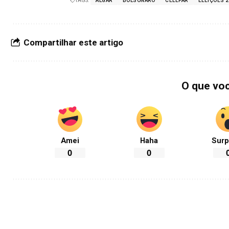
TAGS:
ALGAR
BOLSONARO
CELEPAR
ELEIÇÕES 
Compartilhar este artigo
O que vo
Amei
Haha
Surp
0
0