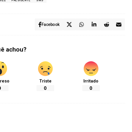
2022
PRESIDENTE
SMS
Facebook
cê achou?
reso
Triste
Irritado
0
0
0