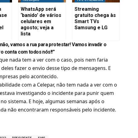
m
WhatsApp será
Streaming
ase
‘banido’ de vários
gratuito chega às
celulares em
Smart TVs
el
agosto; veja a
Samsung e LG
lista
 não, vamos a rua para protestar! Vamos invadir o
o conta com todos nós!!”
ue nada tem a ver com o caso, pois nem faria
deles fazer o envio desse tipo de mensagens. E
mpresas pelo acontecido.
bilidade com a Celepar, não tem nada a ver com o
 estava investigando o incidente para punir quem
 no sistema. E hoje, algumas semanas após o
nda não encontraram responsáveis pelo incidente.