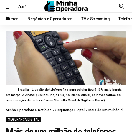
Aa
Últimas
Negócios e Operadoras
TV e Streaming
Telefo
Brasília - Ligação de telefone fixo para celular ficará 13% mais barata
em março. A Anatel publicou hoje (24), no Diário Oficial, as novas tarifas de
remuneração de redes móveis (Marcello Casal Jr./Agência Brasil)
Minha Operadora
>
Notícias
>
Segurança Digital
>
Mais de um milhão de telefones foram monitorados na Venezuela
SEGURANÇA DIGITAL
Mais de um milhão de telefones