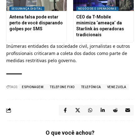
SEGURANÇA DIGITAL
NEGÓCIOS E OPERADORAS
Antena falsa pode estar
CEO da T-Mobile
perto de você disparando
minimiza ‘ameaça’ da
golpes por SMS
Starlink às operadoras
tradicionais
Inúmeras entidades da sociedade civil, jornalistas e outros
profissionais criticaram a coleta dos dados como parte de
medidas restritivas pelo governo.
TAGS:
ESPIONAGEM
TELEFONE FIXO
TELEFÓNICA
VENEZUELA
O que você achou?