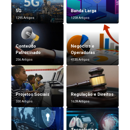
5G
Banda Larga
1295 Artigos
1258 Artigos
Conteúdo
Negócios e
Patrocinado
Operadoras
256 Artigos
4135 Artigos
Projetos Sociais
Regulação e Direitos
330 Artigos
1628 Artigos
Tecnologia e